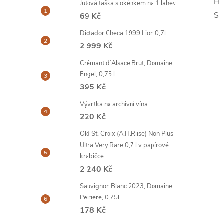
H
Jutová taška s okénkem na 1 lahev
S
69 Kč
Dictador Checa 1999 Lion 0,7l
2 999 Kč
Crémant d´Alsace Brut, Domaine
Engel, 0,75 l
395 Kč
Vývrtka na archivní vína
220 Kč
Old St. Croix (A.H.Riise) Non Plus
Ultra Very Rare 0,7 l v papírové
krabičce
2 240 Kč
Sauvignon Blanc 2023, Domaine
Peiriere, 0,75l
178 Kč