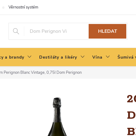
Věrnostní systém
HLEDAT
y a brandy
Destiláty a likéry
Vína
Šumivá 
Perignon Blanc Vintage, 0,75l
Dom Perignon
2
D
B