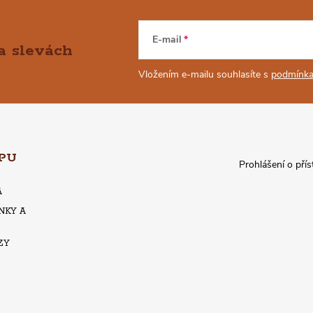
E-mail
a slevách
Vložením e-mailu souhlasíte s
podmínka
PU
Prohlášení o přís
A
NKY A
ZY