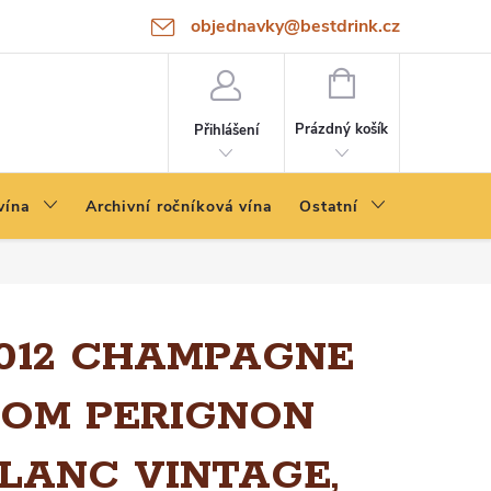
objednavky@bestdrink.cz
NÁKUPNÍ
KOŠÍK
Prázdný košík
Přihlášení
vína
Archivní ročníková vína
Ostatní
012 CHAMPAGNE
OM PERIGNON
LANC VINTAGE,