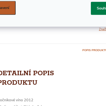
avení
Souh
Znač
POPIS PRODUKT
DETAILNÍ POPIS
PRODUKTU
očníkové víno 2012