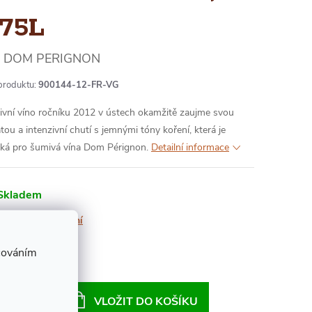
,75L
DOM PERIGNON
produktu:
900144-12-FR-VG
ivní víno ročníku 2012 v ústech okamžitě zaujme svou
tou a intenzivní chutí s jemnými tóny koření, která je
cká pro šumivá vína Dom Pérignon.
Detailní informace
Skladem
Možnosti doručení
 290 Kč
cováním
ná
:
VLOŽIT DO KOŠÍKU