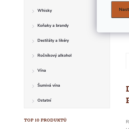
E
Nast
Whisky
L
Koňaky a brandy
Destiláty a likéry
Ročníkový alkohol
Vína
Šumivá vína
Ostatní
TOP 10 PRODUKTŮ
R