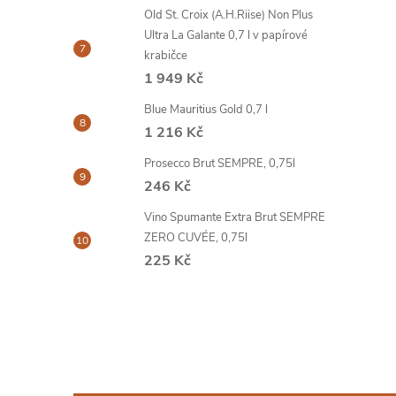
Old St. Croix (A.H.Riise) Non Plus
Ultra La Galante 0,7 l v papírové
krabičce
1 949 Kč
Blue Mauritius Gold 0,7 l
1 216 Kč
Prosecco Brut SEMPRE, 0,75l
246 Kč
Vino Spumante Extra Brut SEMPRE
ZERO CUVÉE, 0,75l
225 Kč