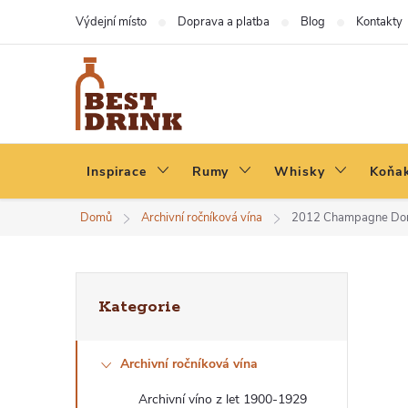
Přejít
Výdejní místo
Doprava a platba
Blog
Kontakty
na
obsah
Inspirace
Rumy
Whisky
Koňak
Domů
Archivní ročníková vína
2012 Champagne Dom 
P
Přeskočit
Kategorie
kategorie
O
Archivní ročníková vína
S
Archivní víno z let 1900-1929