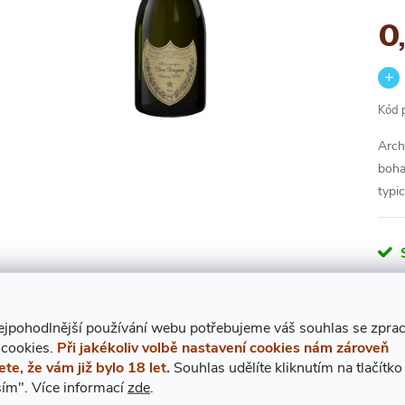
0
Kód 
Arch
boha
typi
7
ejpohodlnější používání webu potřebujeme váš
s
ouhlas
se zpra
 cookies.
Při jakékoliv volbě nastavení cookies nám zároveň
Měr
ete, že vám již bylo 18 let.
Souhlas udělíte kliknutím na tlačítko
cena
ím".
Více informací
zde
.