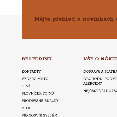
Mějte přehled o novinkách
Z
Á
P
A
BESTDRINK
VŠE O NÁKU
T
KONTAKTY
DOPRAVA A PLATB
VÝDEJNÍ MÍSTO
OBCHODNÍ PODMÍ
Í
ALERGENY
O NÁS
NEJČASTĚJŠÍ DOTA
SLOVNÍČEK POJMŮ
PRODÁVANÉ ZNAČKY
BLOG
VĚRNOSTNÍ SYSTÉM