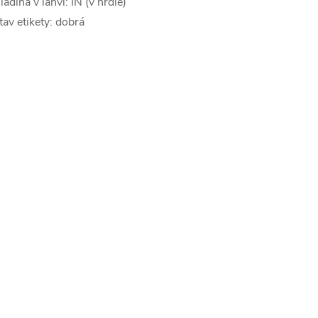
ladina v láhvi: IN (v hrdle)
tav etikety: dobrá