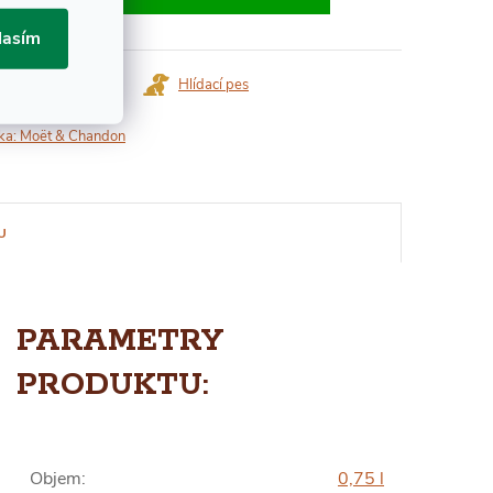
lasím
Dotaz k produktu
Hlídací pes
ka:
Moët & Chandon
U
PARAMETRY
PRODUKTU:
Objem
:
0,75 l