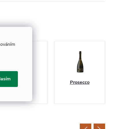
cováním
lasím
Bílá vína
Prosecco