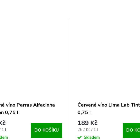
é víno Parras Alfacinha
Červené víno Lima Lab Tin
n 0,75 l
0,75 l
Kč
189 Kč
Měrná
 1 l
252 Kč / 1 l
DO KOŠÍKU
DO KO
cena:
adem
Skladem