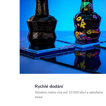
D
R
I
N
K
Rychlé dodání
Skladem máme více než 10.000 láhví a odesíláme
ihned.