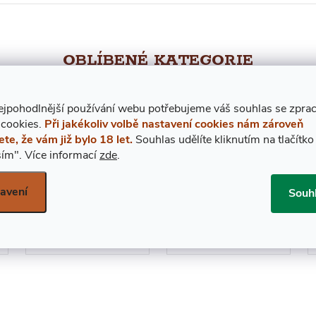
OBLÍBENÉ KATEGORIE
ejpohodlnější používání webu potřebujeme váš
s
ouhlas
se zpra
 cookies.
Při jakékoliv volbě nastavení cookies nám zároveň
ete, že vám již bylo 18 let.
Souhlas udělíte kliknutím na tlačítko
ím".
Více informací
zde
.
avení
Souh
Irské whiskey
Armaňaky