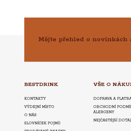
Mějte přehled o novinkách
Z
Á
P
A
BESTDRINK
VŠE O NÁKU
T
KONTAKTY
DOPRAVA A PLATB
VÝDEJNÍ MÍSTO
OBCHODNÍ PODMÍ
Í
ALERGENY
O NÁS
NEJČASTĚJŠÍ DOTA
SLOVNÍČEK POJMŮ