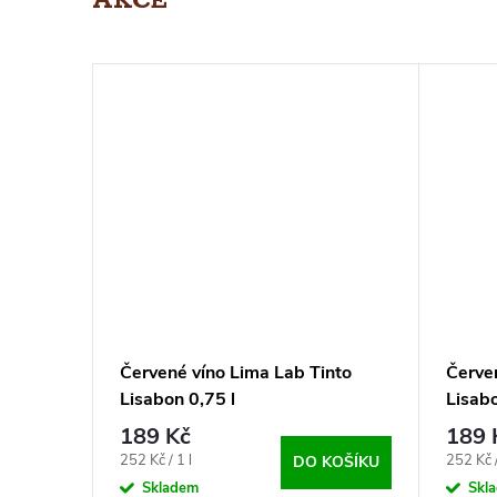
AKCE
y,
Červené víno Lima Lab Tinto
Červen
,75l
Lisabon 0,75 l
Lisabo
189 Kč
189 
KOŠÍKU
Měrná
Měrná
252 Kč / 1 l
252 Kč /
DO KOŠÍKU
cena:
cena:
Skladem
Skl