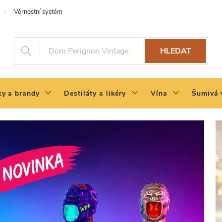
Věrnostní systém
HLEDAT
y a brandy
Destiláty a likéry
Vína
Šumivá 