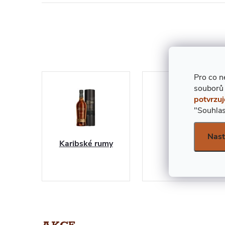
Pro co n
souborů
potvrzuj
"Souhlas
Nast
Karibské rumy
Skotské
whisky