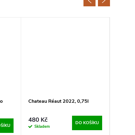
to
Chateau Réaut 2022, 0,75l
Quinta 
Quint
480 Kč
419 K
DO KOŠÍKU
ŠÍKU
Skladem
Sklad