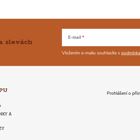
E-mail
a slevách
Vložením e-mailu souhlasíte s
podmínka
PU
Prohlášení o přís
A
NKY A
ZY