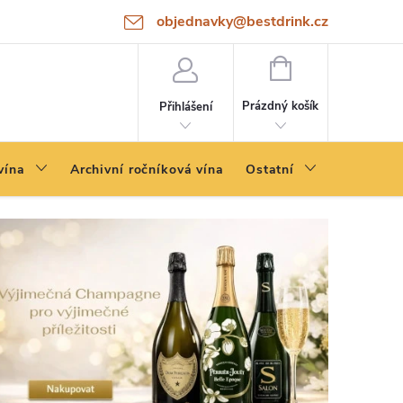
objednavky@bestdrink.cz
NÁKUPNÍ
KOŠÍK
Prázdný košík
Přihlášení
vína
Archivní ročníková vína
Ostatní