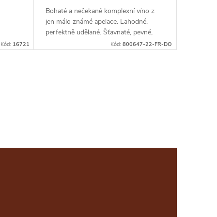
Bohaté a nečekaně komplexní víno z
Červené, 
jen málo známé apelace. Lahodné,
krásným a
perfektně udělané. Šťavnaté, pevné,
zábavné víno se zralými tříslovinami a
Kód:
16721
Kód:
800647-22-FR-DO
krásnou dochutí.