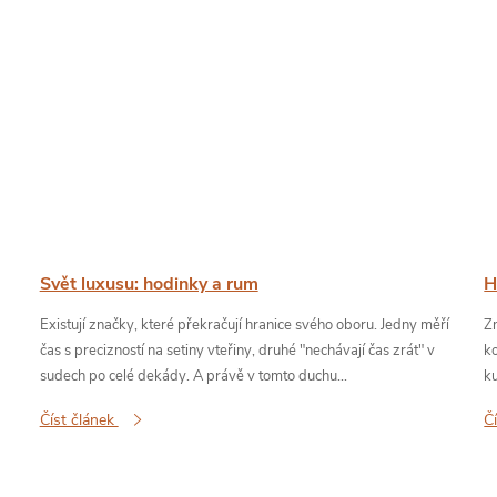
Svět luxusu: hodinky a rum
H
Existují značky, které překračují hranice svého oboru. Jedny měří
Z
čas s precizností na setiny vteřiny, druhé "nechávají čas zrát" v
ko
sudech po celé dekády. A právě v tomto duchu...
k
Číst článek
Č