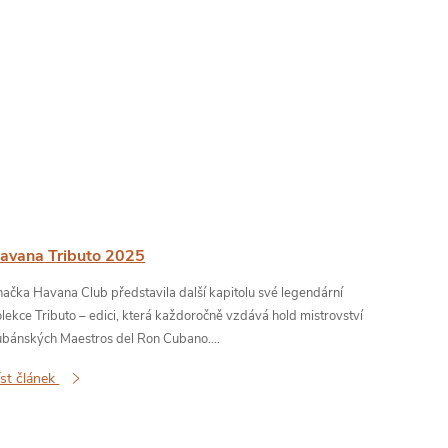
avana Tributo 2025
načka Havana Club představila další kapitolu své legendární
lekce Tributo – edici, která každoročně vzdává hold mistrovství
ubánských Maestros del Ron Cubano....
íst článek