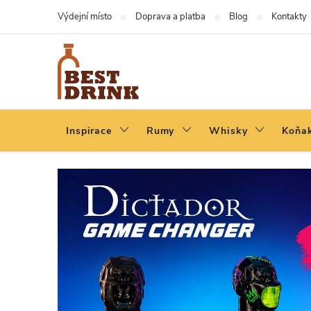
Přejít
Výdejní místo
Doprava a platba
Blog
Kontakty
na
obsah
Inspirace
Rumy
Whisky
Koňak
B
E
S
T