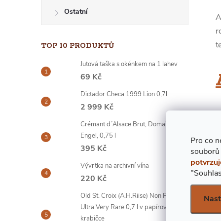
E
Ostatní
A
Í
r
L
t
TOP 10 PRODUKTŮ
Jutová taška s okénkem na 1 lahev
69 Kč
Dictador Checa 1999 Lion 0,7l
2 999 Kč
A
Crémant d´Alsace Brut, Domaine
m
Engel, 0,75 l
Pro co n
v
395 Kč
souborů
potvrzuj
Vývrtka na archivní vína
"Souhlas
220 Kč
Old St. Croix (A.H.Riise) Non Plus
Nast
Ultra Very Rare 0,7 l v papírové
A
krabičce