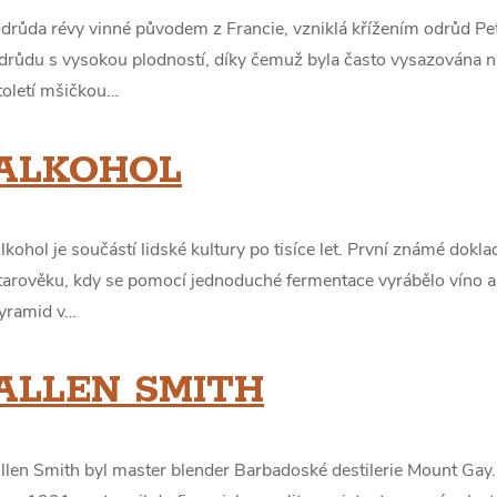
drůda révy vinné původem z Francie, vzniklá křížením odrůd Pe
drůdu s vysokou plodností, díky čemuž byla často vysazována 
toletí mšičkou…
ALKOHOL
lkohol je součástí lidské kultury po tisíce let. První známé dokl
tarověku, kdy se pomocí jednoduché fermentace vyrábělo víno a v
yramid v…
ALLEN SMITH
llen Smith byl master blender Barbadoské destilerie Mount Gay. O