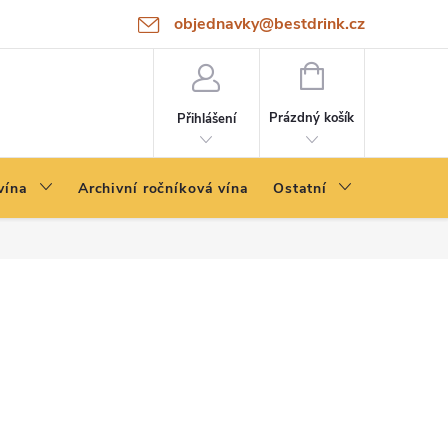
objednavky@bestdrink.cz
NÁKUPNÍ
KOŠÍK
Prázdný košík
Přihlášení
vína
Archivní ročníková vína
Ostatní