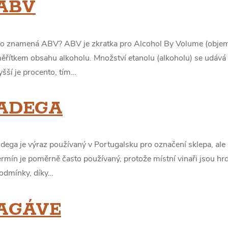
V
ABV
Ý
o znamená ABV? ABV je zkratka pro Alcohol By Volume (objemov
P
ěřítkem obsahu alkoholu. Množství etanolu (alkoholu) se udáv
yšší je procento, tím…
S
ADEGA
S
dega je výraz používaný v Portugalsku pro označení sklepa, ale i
L
ermín je poměrně často používaný, protože místní vinaři jsou hrdí
O
odmínky, díky…
V
AGÁVE