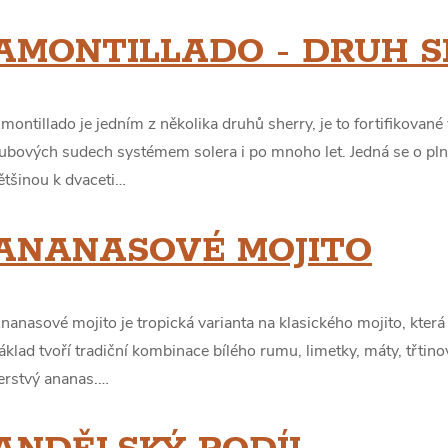
AMONTILLADO - DRUH 
montillado je jedním z několika druhů sherry, je to fortifikované
ubových sudech systémem solera i po mnoho let. Jedná se o pln
ětšinou k dvaceti…
ANANASOVÉ MOJITO
nanasové mojito je tropická varianta na klasického mojito, která 
áklad tvoří tradiční kombinace bílého rumu, limetky, máty, třtin
erstvý ananas.…