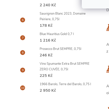
z
2 240 Kč
D
Sauvignon Blanc 2023, Domaine
Peiriere, 0,75l
178 Kč
Blue Mauritius Gold 0,7 l
1 216 Kč
A
Prosecco Brut SEMPRE, 0,75l
z
246 Kč
Vino Spumante Extra Brut SEMPRE
ZERO CUVÉE, 0,75l
225 Kč
1966 Barolo, Terre del Barolo, 0,75 l
A
2 950 Kč
o