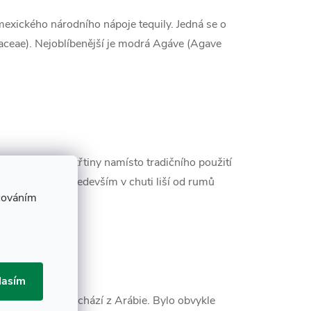
 mexického národního nápoje tequily. Jedná se o
gaceae). Nejoblíbenější je modrá Agáve (Agave
 šťávy cukrové třtiny namísto tradičního použití
ter, který se především v chuti liší od rumů
cováním
lasím
ařízení, které pochází z Arábie. Bylo obvykle