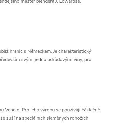
tehdejšího master blendera J. Edwardse.
oblíž hranic s Německem. Je charakteristický
ředevším svými jedno odrůdovými víny, pro
nu Veneto. Pro jeho výrobu se používají částečně
 se suší na speciálních slaměných rohožích