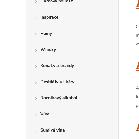
Dárkový poukaz
T
Inspirace
R
C
Rumy
m
A
I
v
Whisky
N
Koňaky a brandy
N
Í
Destiláty a likéry
A
t
P
Ročníkový alkohol
p
A
Vína
N
Šumivá vína