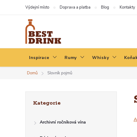
Přejít
Výdejní místo
Doprava a platba
Blog
Kontakty
na
obsah
Inspirace
Rumy
Whisky
Koňak
Domů
Slovník pojmů
P
Přeskočit
Kategorie
kategorie
O
Archivní ročníková vína
S