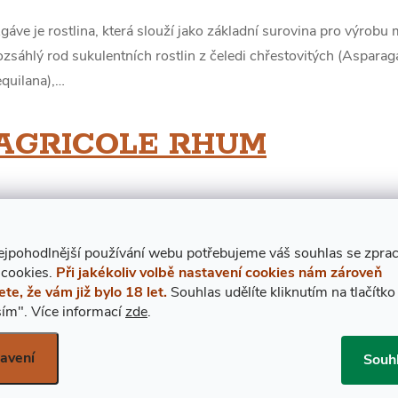
N
gáve je rostlina, která slouží jako základní surovina pro výrobu
ozsáhlý rod sukulentních rostlin z čeledi chřestovitých (Aspara
K
equilana),…
O
AGRICOLE RHUM
V
gricole rhum je druh rumu, který je vyroben z čerstvě vylisované
Ý
elasy. Tento způsob výroby dává agricole rumu specifický charak
ejpohodlnější používání webu potřebujeme váš
s
ouhlas
se zpra
yrobených ze…
C
 cookies.
Při jakékoliv volbě nastavení cookies nám zároveň
ete, že vám již bylo 18 let.
Souhlas udělíte kliknutím na tlačítko
H
ALEMBIC
ím".
Více informací
zde
.
P
avení
Souh
lembic (alembik) je starodávné relativně jednoduché destilační z