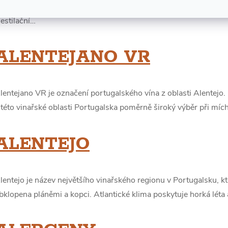
O
hotovené z mědi nebo ze skla. Původně se kromě destilace alkoh
estilační…
J
M
ALENTEJANO VR
Ů
lentejano VR je označení portugalského vína z oblasti Alentejo
 této vinařské oblasti Portugalska poměrně široký výběr při míc
ALENTEJO
lentejo je název největšího vinařského regionu v Portugalsku, kte
bklopena pláněmi a kopci. Atlantické klima poskytuje horká léta