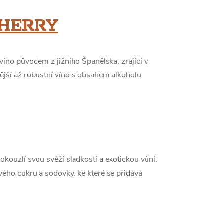
SHERRY
 víno původem z jižního Španělska, zrající v
ější až robustní víno s obsahem alkoholu
okouzlí svou svěží sladkostí a exotickou vůní.
ového cukru a sodovky, ke které se přidává