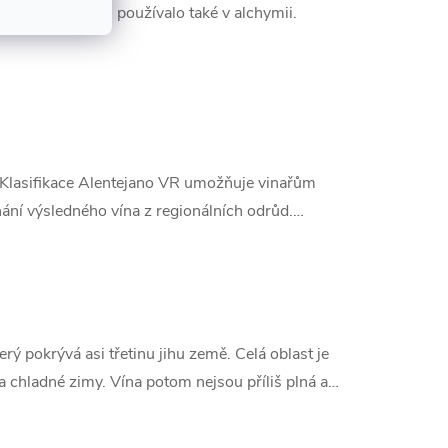
olických nápojů používalo také v alchymii.
. Klasifikace Alentejano VR umožňuje vinařům
hání výsledného vína z regionálních odrůd.…
rý pokrývá asi třetinu jihu země. Celá oblast je
 a chladné zimy. Vína potom nejsou příliš plná a…