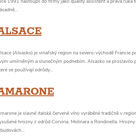
oce 1991 nastoupil do firmy jako quality assistent a pravá ruka 
ásadně…
ALSACE
lsace (Alsasko) je vinařský region na severo-východě Francie p
vým umírněným a slunečným podnebím. Alsasko se proslavilo p
teré se používají odrůdy…
AMARONE
marone je slavné italské červené víno vyráběné tradičně v regio
ysušené hrozny z odrůd Corvina, Molinara a Rondinella. Hrozny
 budovách…