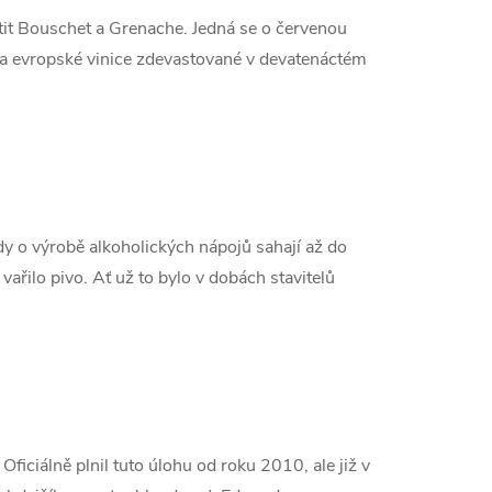
tit Bouschet a Grenache. Jedná se o červenou
na evropské vinice zdevastované v devatenáctém
ady o výrobě alkoholických nápojů sahají až do
ařilo pivo. Ať už to bylo v dobách stavitelů
ficiálně plnil tuto úlohu od roku 2010, ale již v