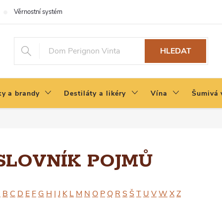
Věrnostní systém
HLEDAT
y a brandy
Destiláty a likéry
Vína
Šumivá 
SLOVNÍK POJMŮ
A
B
C
D
E
F
G
H
I
J
K
L
M
N
O
P
Q
R
S
Š
T
U
V
W
X
Z