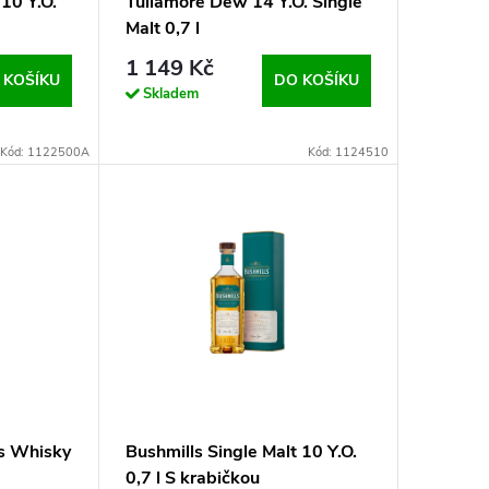
 10 Y.O.
Tullamore Dew 14 Y.O. Single
Malt 0,7 l
1 149 Kč
 KOŠÍKU
DO KOŠÍKU
Skladem
Kód: 1122500A
Kód: 1124510
s Whisky
Bushmills Single Malt 10 Y.O.
0,7 l S krabičkou