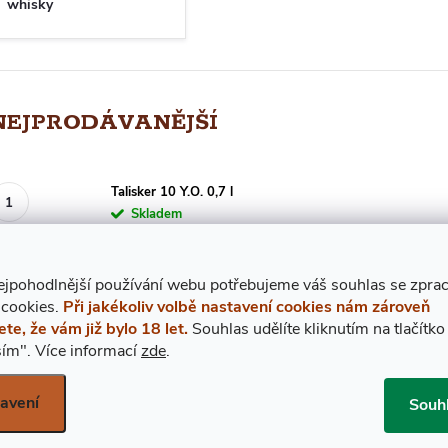
whisky
NEJPRODÁVANĚJŠÍ
Talisker 10 Y.O. 0,7 l
Skladem
Bunnahabhain 12 Y.O. 0,7 l
ejpohodlnější používání webu potřebujeme váš
s
ouhlas
se zpra
Momentálně nedostupné
 cookies.
Při jakékoliv volbě nastavení cookies nám zároveň
ete, že vám již bylo 18 let.
Souhlas udělíte kliknutím na tlačítko
ím".
Více informací
zde
.
Bivrost Jormungandr Whisky 2026 0,5 l
Skladem
avení
Souh