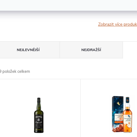
Proper No. Twelve 0,7 l
Skladem
Zobrazit více produ
Ř
NEJLEVNĚJŠÍ
NEJDRAŽŠÍ
A
9
položek celkem
Z
V
E
Ý
N
P