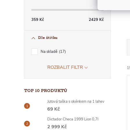
359
Kč
2429
Kč
Dle štítku
Na skladě
17
ROZBALIT FILTR
1
TOP 10 PRODUKTŮ
Jutová taška s okénkem na 1 lahev
69 Kč
Í
Dictador Checa 1999 Lion 0,7l
I
2 999 Kč