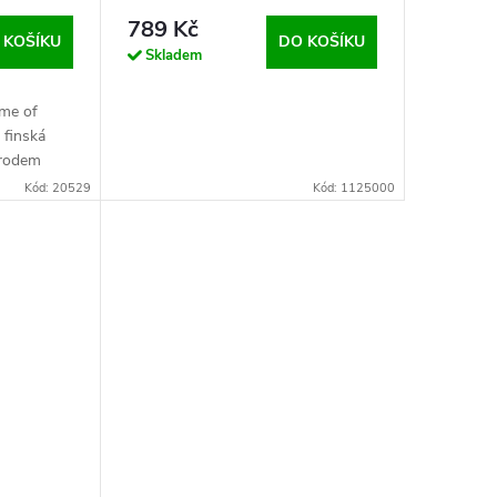
789 Kč
 KOŠÍKU
DO KOŠÍKU
Skladem
ame of
 finská
 rodem
é tóny
Kód: 20529
Kód: 1125000
ořenitého