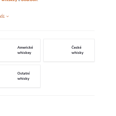
víc
Americké
České
whiskey
whisky
Ostatní
whisky