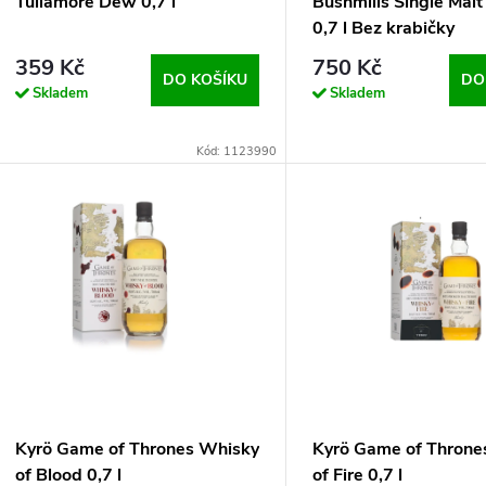
Tullamore Dew 0,7 l
Bushmills Single Malt
0,7 l Bez krabičky
359 Kč
750 Kč
DO KOŠÍKU
DO
Skladem
Skladem
Kód: 1123990
Kyrö Game of Thrones Whisky
Kyrö Game of Throne
of Blood 0,7 l
of Fire 0,7 l