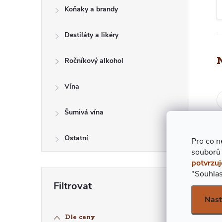
E
Koňaky a brandy
L
Destiláty a likéry
Ročníkový alkohol
Vína
Šumivá vína
Ostatní
Pro co n
souborů
potvrzuj
"Souhlas
Nast
Dle ceny