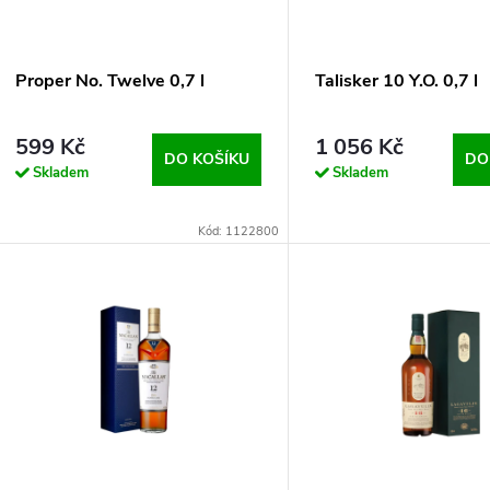
P
S
R
P
Proper No. Twelve 0,7 l
Talisker 10 Y.O. 0,7 l
O
R
599 Kč
1 056 Kč
DO KOŠÍKU
DO
D
Skladem
Skladem
O
U
Kód: 1122800
D
K
U
T
K
Ů
T
Ů