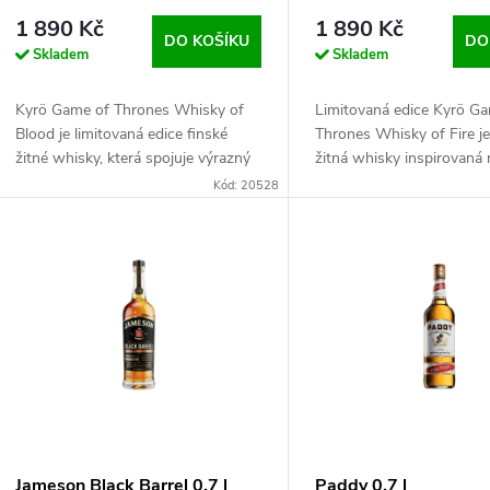
1 890 Kč
1 890 Kč
DO KOŠÍKU
DO
Skladem
Skladem
Kyrö Game of Thrones Whisky of
Limitovaná edice Kyrö G
Blood je limitovaná edice finské
Thrones Whisky of Fire je
žitné whisky, která spojuje výrazný
žitná whisky inspirovaná
charakter 100% žita s bohatými
Targaryen. Přináší výrazn
Kód: 20528
tóny ovoce, vanilky a jemného
kouře, opečeného žita a k
koře...
jabl...
Jameson Black Barrel 0,7 l
Paddy 0,7 l