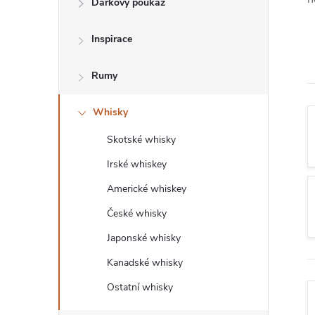
Dárkový poukaz
T
Inspirace
R
Rumy
A
Whisky
N
Skotské whisky
N
Irské whiskey
Í
Americké whiskey
České whisky
P
Japonské whisky
A
Kanadské whisky
Ostatní whisky
N