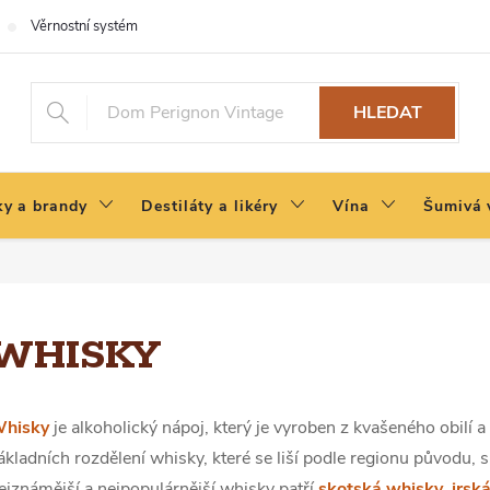
Věrnostní systém
HLEDAT
y a brandy
Destiláty a likéry
Vína
Šumivá 
WHISKY
hisky
je alkoholický nápoj, který je vyroben z kvašeného obilí a
ákladních rozdělení whisky, které se liší podle regionu původu, 
ejznámější a nejpopulárnější whisky patří
skotská whisky
,
irsk