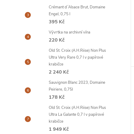
Crémant d´Alsace Brut, Domaine
Engel, 0,75 l
395 Kč
Vývrtka na archivní vína
220 Kč
Old St. Croix (A.H.Riise) Non Plus
Ultra Very Rare 0,7 l v papírové
krabičce
2 240 Kč
Sauvignon Blanc 2023, Domaine
Peiriere, 0,75l
178 Kč
Old St. Croix (A.H.Riise) Non Plus
Ultra La Galante 0,7 l v papírové
krabičce
1 949 Kč