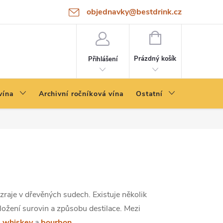
objednavky@bestdrink.cz
NÁKUPNÍ
KOŠÍK
Prázdný košík
Přihlášení
vína
Archivní ročníková vína
Ostatní
 zraje v dřevěných sudech. Existuje několik
složení surovin a způsobu destilace. Mezi
á whiskey
a
bourbon
.