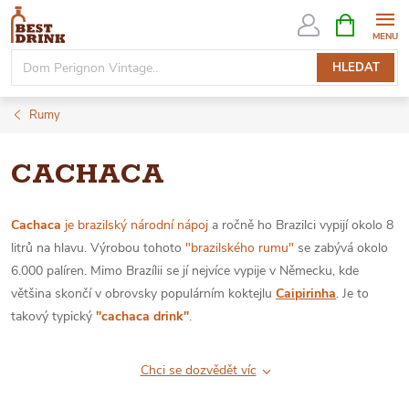
Přejít
NÁKUPNÍ
KOŠÍK
na
obsah
HLEDAT
Rumy
CACHACA
Cachaca
je brazilský národní nápoj
a ročně ho Brazilci vypijí okolo 8
litrů na hlavu. Výrobou tohoto
"brazilského rumu"
se zabývá okolo
6.000 palíren. Mimo Brazílii se jí nejvíce vypije v Německu, kde
většina skončí v obrovsky populárním koktejlu
Caipirinha
. Je to
takový typický
"cachaca drink"
.
Chci se dozvědět víc