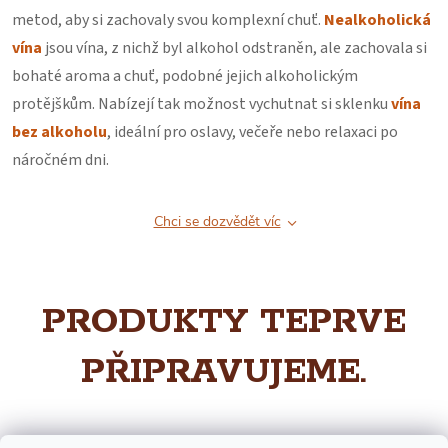
metod, aby si zachovaly svou komplexní chuť.
Nealkoholická
vína
jsou vína, z nichž byl alkohol odstraněn, ale zachovala si
bohaté aroma a chuť, podobné jejich alkoholickým
protějškům. Nabízejí tak možnost vychutnat si sklenku
vína
bez alkoholu
, ideální pro oslavy, večeře nebo relaxaci po
náročném dni.
Chci se dozvědět víc
PRODUKTY TEPRVE
PŘIPRAVUJEME.
Můžete se ale podívat na ostatní kategorie.