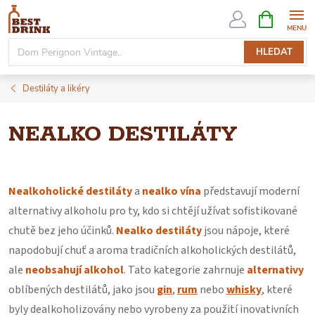
Přejít
NÁKUPNÍ
KOŠÍK
na
obsah
HLEDAT
Destiláty a likéry
NEALKO DESTILÁTY
Nealkoholické destiláty
a
nealko vína
představují moderní
alternativy alkoholu pro ty, kdo si chtějí užívat sofistikované
chutě bez jeho účinků.
Nealko destiláty
jsou nápoje, které
napodobují chuť a aroma tradičních alkoholických destilátů,
ale
neobsahují alkohol
. Tato kategorie zahrnuje
alternativy
oblíbených destilátů, jako jsou
gin
,
rum
nebo
whisky
, které
byly dealkoholizovány nebo vyrobeny za použití inovativních