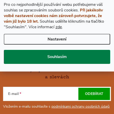
Pro co nejpohodlnější používání webu potřebujeme váš
s
ouhlas
se zpracováním souborů cookies.
Při jakékoliv
volbě nastavení cookies nám zároveň potvrzujete, že
vám již bylo 18 let.
Souhlas udělíte kliknutím na tlačítko
ZPĚT DO OBCHODU
"Souhlasím".
Více informací
zde
.
Nastavení
Souhlasím
Mějte přehled o novinkách
a slevách
Z
Á
E-mail
ODEBÍRAT
P
Vložením e-mailu souhlasíte s
podmínkami ochrany osobních údajů