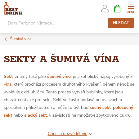
Přejít
NÁKUPNÍ
KOŠÍK
na
obsah
HLEDAT
Šumivá vína
SEKTY A ŠUMIVÁ VÍNA
Sekt
, známý také jako
šumivé víno
, je alkoholický nápoj vyrobený z
vína
, který prochází procesem druhotného kvašení, během něhož se
uvolňuje oxid uhličitý. Tento proces vytváří bublinky, které jsou
charakteristické pro sekt. Sekt se často podává při oslavách a
speciálních příležitostech a může to být buď
suchý sekt
,
polosuchý
sekt
nebo
sladký sekt
, v závislosti na množství zbytkového cukru.
Chci se dozvědět víc