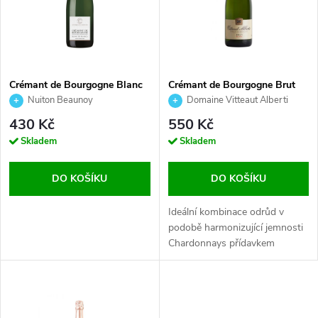
Crémant de Bourgogne Blanc
Crémant de Bourgogne Brut
de Blancs de Chastenay
Blanc, Vitteaut Alberti, 0,75l
Nuiton Beaunoy
Domaine Vitteaut Alberti
430 Kč
550 Kč
Skladem
Skladem
DO KOŠÍKU
DO KOŠÍKU
Ideální kombinace odrůd v
podobě harmonizující jemnosti
Chardonnays přídavkem
živelnost Aligoté.