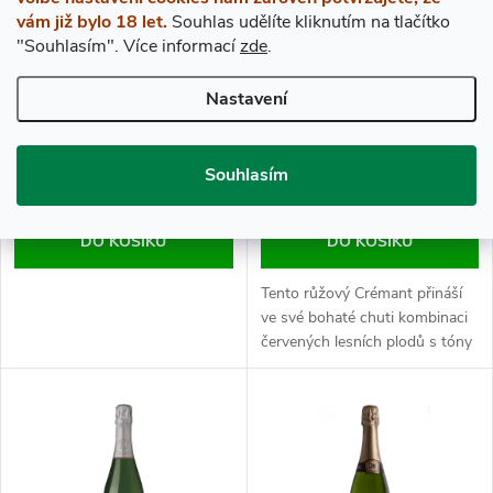
vám již bylo 18 let.
Souhlas udělíte kliknutím na tlačítko
"Souhlasím".
Více informací
zde
.
Nastavení
Crémant de Bourgogne Blanc
Crémant de Bourgogne rosé
de Brut de Chastenay
Brut de Chastenay
Nuiton Beaunoy
Nuiton Beaunoy
395 Kč
430 Kč
Souhlasím
Skladem
Skladem
DO KOŠÍKU
DO KOŠÍKU
Tento růžový Crémant přináší
ve své bohaté chuti kombinaci
červených lesních plodů s tóny
broskve a máslových sušenek.