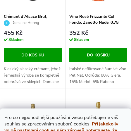
Crémant d´Alsace Brut,
Vino Rosé Frizzante Col
Domaine Hering, 0,75 l
Fondo, Zanotto Nude, 0,75l
Domaine Hering
455 Kč
352 Kč
Skladem
Skladem
DO KOŠÍKU
DO KOŠÍKU
Klasický alsaský crémant, jehož
Italské nefiltrované šumivé víno
řemeslná výroba se kompletně
Pet Nat. Odrůda: 80% Glera,
odehrává ve sklepích Domaine
15% Merlot, 5% Raboso.
Hering.
Pro co nejpohodlnější používání webu potřebujeme váš
s
ouhlas
se zpracováním souborů cookies.
Při jakékoliv
volbě nastavení cookies nám zároveň potvrzujete, že