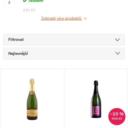
Skladem
430 Kč
Zobrazit více produktů
Filtrovat
Ř
Nejlevnější
Nejdražší
A
V
Nejprodávanější
Z
Ý
Abecedně
E
P
N
–10 %
I
550 Kč
Í