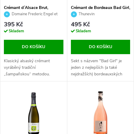
S
Crémant d´Alsace Brut,
Crémant de Bordeaux Bad Girl,
P
Domaine Engel, 0,75 l
Thunevin, 0,75l
Domaine Frederic Engel et
Thunevin
P
Fils
395 Kč
495 Kč
R
R
Skladem
Skladem
O
O
DO KOŠÍKU
DO KOŠÍKU
D
D
Klasický alsaský crémant
Sekt s názvem "Bad Girl" je
vyráběný tradiční
jeden z nejlepších (a také
U
„šampaňskou“ metodou.
nejdražších) bordeauxských
U
crémantů.
K
K
T
T
Ů
Ů