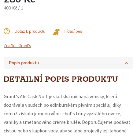
Měrná
400 Kč / 1 l
cena:
Dotaz k produktu
Hlídací pes
Značka:
Grant's
Popis produktu
DETAILNÍ POPIS PRODUKTU
Grant’s Ale Cask No.1 je skotská míchaná whisky, která
dozrávala v sudech po edinburském pivním speciálu, díky
čemuž získala jemnou vůni i chuť s tóny vyzrálého ovoce,
vanilky a smetanového créme brulée. Doporučujeme podávat
čistou nebo s kapkou vody, aby se lépe projevily její lahodné