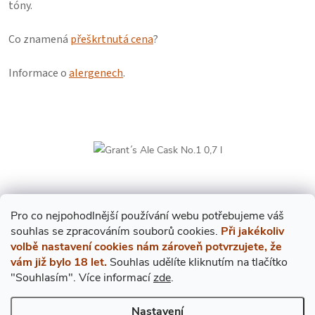
tóny.
Co znamená
přeškrtnutá cena
?
Informace o
alergenech
.
Pro co nejpohodlnější používání webu potřebujeme váš
EXPRES PO PRAZE
s
ouhlas
se zpracováním souborů cookies.
Při jakékoliv
volbě nastavení cookies nám zároveň potvrzujete, že
V případě objednání do 12. hodiny přivezeme ještě dnes!
vám již bylo 18 let.
Souhlas udělíte kliknutím na tlačítko
"Souhlasím".
Více informací
zde
.
Nastavení