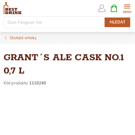
Přejít
NÁKUPNÍ
KOŠÍK
na
obsah
HLEDAT
Skotské whisky
GRANT´S ALE CASK NO.1
0,7 L
Kód produktu:
1110240