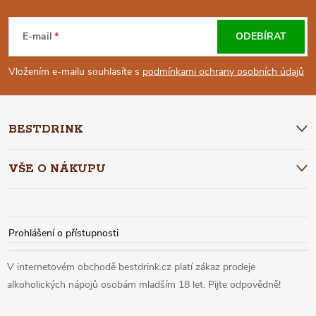
Z
Á
E-mail
ODEBÍRAT
P
Vložením e-mailu souhlasíte s
podmínkami ochrany osobních údajů
A
BESTDRINK
T
VŠE O NÁKUPU
Í
Prohlášení o přístupnosti