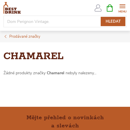
Přejít
NÁKUPNÍ
KOŠÍK
na
obsah
HLEDAT
Prodávané značky
CHAMAREL
Žádné produkty značky
Chamarel
nebyly nalezeny...
Mějte přehled o novinkách
a slevách