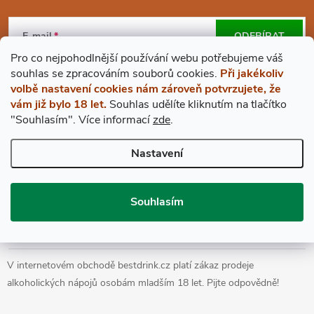
Z
Á
E-mail
ODEBÍRAT
Pro co nejpohodlnější používání webu potřebujeme váš
P
Vložením e-mailu souhlasíte s
podmínkami ochrany osobních údajů
s
ouhlas
se zpracováním souborů cookies.
Při jakékoliv
volbě nastavení cookies nám zároveň potvrzujete, že
A
vám již bylo 18 let.
Souhlas udělíte kliknutím na tlačítko
"Souhlasím".
Více informací
zde
.
BESTDRINK
T
Nastavení
VŠE O NÁKUPU
Í
Souhlasím
Prohlášení o přístupnosti