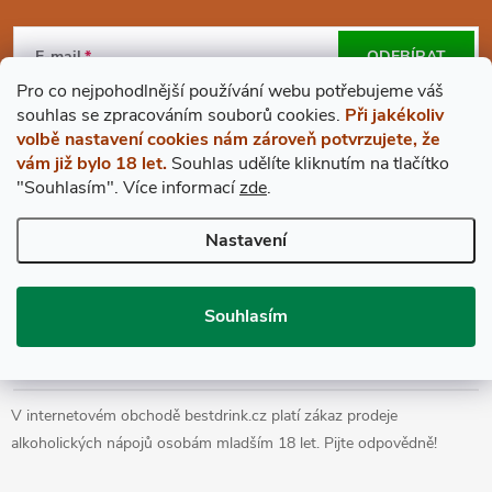
Z
Á
E-mail
ODEBÍRAT
Pro co nejpohodlnější používání webu potřebujeme váš
P
Vložením e-mailu souhlasíte s
podmínkami ochrany osobních údajů
s
ouhlas
se zpracováním souborů cookies.
Při jakékoliv
volbě nastavení cookies nám zároveň potvrzujete, že
A
vám již bylo 18 let.
Souhlas udělíte kliknutím na tlačítko
"Souhlasím".
Více informací
zde
.
BESTDRINK
T
Nastavení
VŠE O NÁKUPU
Í
Souhlasím
Prohlášení o přístupnosti