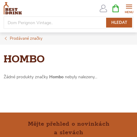
Přejít
NÁKUPNÍ
KOŠÍK
na
obsah
HLEDAT
Prodávané značky
HOMBO
Žádné produkty značky
Hombo
nebyly nalezeny...
Mějte přehled o novinkách
a slevách