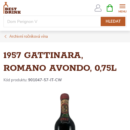
Přejít
NÁKUPNÍ
KOŠÍK
na
obsah
HLEDAT
Archivní ročníková vína
1957 GATTINARA,
ROMANO AVONDO, 0,75L
Kód produktu:
901047-57-IT-CW