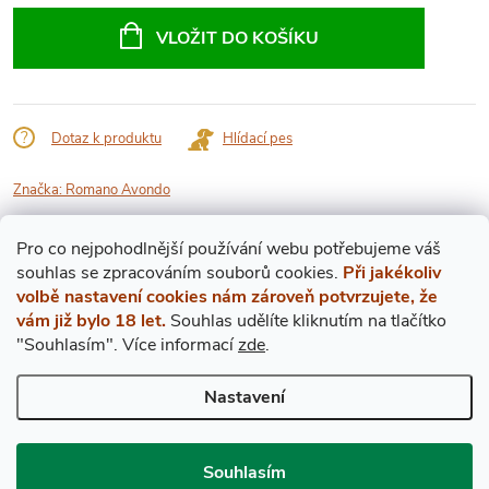
cena:
VLOŽIT DO KOŠÍKU
Dotaz k produktu
Hlídací pes
Značka:
Romano Avondo
Pro co nejpohodlnější používání webu potřebujeme váš
Popis produktu
s
ouhlas
se zpracováním souborů cookies.
Při jakékoliv
volbě nastavení cookies nám zároveň potvrzujete, že
DETAILNÍ POPIS PRODUKTU
vám již bylo 18 let.
Souhlas udělíte kliknutím na tlačítko
"Souhlasím".
Více informací
zde
.
Ročníkové víno 1957
Nastavení
Hladina v láhvi: VTS (zcela nejvyšší ramena)
Stav etikety: dobrá (viz. obrázek -
orientační, může se lehce lišit
)
Souhlasím