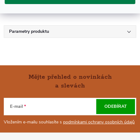
Parametry produktu
Mějte přehled o novinkách
a slevách
Z
Á
E-mail
ODEBÍRAT
P
Vložením e-mailu souhlasíte s
podmínkami ochrany osobních údajů
A