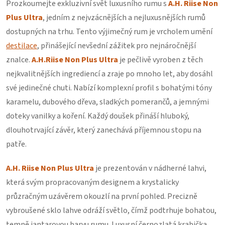
Prozkoumejte exkluzivní svět luxusního rumu s
A.H. Riise Non
Plus Ultra
, jedním z nejvzácnějších a nejluxusnějších rumů
dostupných na trhu. Tento výjimečný rum je vrcholem umění
destilace
, přinášející nevšední zážitek pro nejnáročnější
znalce.
A.H.Riise Non Plus Ultra
je pečlivě vyroben z těch
nejkvalitnějších ingrediencí a zraje po mnoho let, aby dosáhl
své jedinečné chuti. Nabízí komplexní profil s bohatými tóny
karamelu, dubového dřeva, sladkých pomerančů, a jemnými
doteky vanilky a koření. Každý doušek přináší hluboký,
dlouhotrvající závěr, který zanechává příjemnou stopu na
patře.
A.H. Riise Non Plus Ultra
je prezentován v nádherné lahvi,
která svým propracovaným designem a krystalicky
průzračným uzávěrem okouzlí na první pohled. Precizně
vybroušené sklo lahve odráží světlo, čímž podtrhuje bohatou,
temně jantarovou barvu rumu. Luxusní černozlatá krabička,