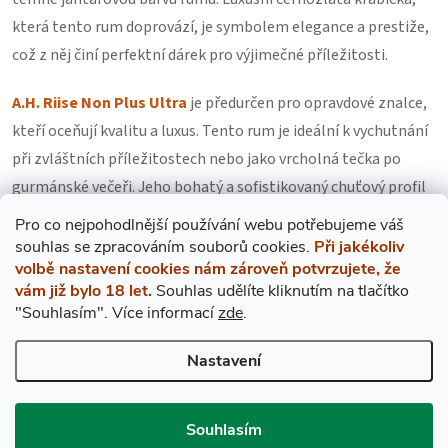
která tento rum doprovází, je symbolem elegance a prestiže,
což z něj činí perfektní dárek pro výjimečné příležitosti.
A.H. Riise Non Plus Ultra
je předurčen pro opravdové znalce,
kteří oceňují kvalitu a luxus. Tento rum je ideální k vychutnání
při zvláštních příležitostech nebo jako vrcholná tečka po
gurmánské večeři. Jeho bohatý a sofistikovaný chuťový profil
se nejlépe projeví při pomalém popíjení, kdy se jeho
Pro co nejpohodlnější používání webu potřebujeme váš
komplexní aroma může plně rozvinout.
s
ouhlas
se zpracováním souborů cookies.
Při jakékoliv
volbě nastavení cookies nám zároveň potvrzujete, že
vám již bylo 18 let.
Souhlas udělíte kliknutím na tlačítko
Co znamená
přeškrtnutá cena
?
"Souhlasím".
Více informací
zde
.
Informace o
alergenech
.
rise risse
Nastavení
Souhlasím