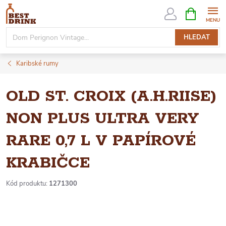
Přejít
NÁKUPNÍ
KOŠÍK
na
obsah
HLEDAT
Karibské rumy
OLD ST. CROIX (A.H.RIISE)
NON PLUS ULTRA VERY
RARE 0,7 L V PAPÍROVÉ
KRABIČCE
Kód produktu:
1271300