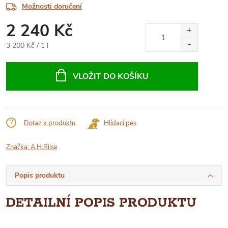
Možnosti doručení
2 240 Kč
Měrná
3 200 Kč / 1 l
cena:
VLOŽIT DO KOŠÍKU
Dotaz k produktu
Hlídací pes
Značka:
A.H.Riise
Popis produktu
DETAILNÍ POPIS PRODUKTU