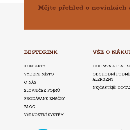
Mějte přehled o novinkách
Z
Á
P
A
BESTDRINK
VŠE O NÁKU
T
KONTAKTY
DOPRAVA A PLATB
VÝDEJNÍ MÍSTO
OBCHODNÍ PODMÍ
Í
ALERGENY
O NÁS
NEJČASTĚJŠÍ DOTA
SLOVNÍČEK POJMŮ
PRODÁVANÉ ZNAČKY
BLOG
VĚRNOSTNÍ SYSTÉM