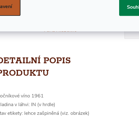
Znač
avení
Souh
POPIS PRODUKTU
DETAILNÍ POPIS
PRODUKTU
očníkové víno 1961
ladina v láhvi: IN (v hrdle)
tav etikety: lehce zašpiněná (viz. obrázek)