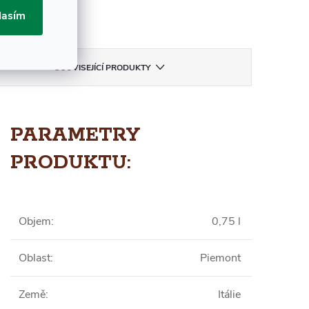
ka:
Fontanafredda
lasím
SOUVISEJÍCÍ PRODUKTY
PARAMETRY
PRODUKTU:
Objem
:
0,75 l
Oblast
:
Piemont
Země
:
Itálie