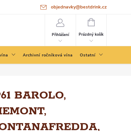
objednavky@bestdrink.cz
NÁKUPNÍ
KOŠÍK
Prázdný košík
Přihlášení
vína
Archivní ročníková vína
Ostatní
961 BAROLO,
IEMONT,
ONTANAFREDDA,