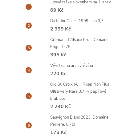
Jutová taška s okénkem na 1 lahev
69 Kč
Dictador Checa 1999 Lion 0,7l
2 999 Kč
Crémant d´Alsace Brut, Domaine
Engel, 0,75 l
395 Kč
Vývrtka na archivní vína
220 Kč
Old St. Croix (A.H.Riise) Non Plus
Ultra Very Rare 0,7 l v papírové
krabičce
2 240 Kč
Sauvignon Blanc 2023, Domaine
Peiriere, 0,75l
178 Kč