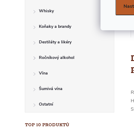
E
Nast
Whisky
L
Koňaky a brandy
Destiláty a likéry
Ročníkový alkohol
Vína
Šumivá vína
R
H
Ostatní
S
TOP 10 PRODUKTŮ