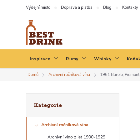
Přejít
Výdejní místo
Doprava a platba
Blog
Kontakty
na
obsah
Inspirace
Rumy
Whisky
Koňak
Domů
Archivní ročníková vína
1961 Barolo, Piemont,
P
Přeskočit
Kategorie
kategorie
O
Archivní ročníková vína
S
Archivní víno z let 1900-1929