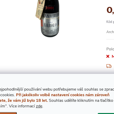
0
Kód 
Arch
Pol
M
2
Měr
ejpohodlnější používání webu potřebujeme váš
s
ouhlas
se zpra
cena
 cookies.
Při jakékoliv volbě nastavení cookies nám zároveň
ete, že vám již bylo 18 let.
Souhlas udělíte kliknutím na tlačítko
ím".
Více informací
zde
.