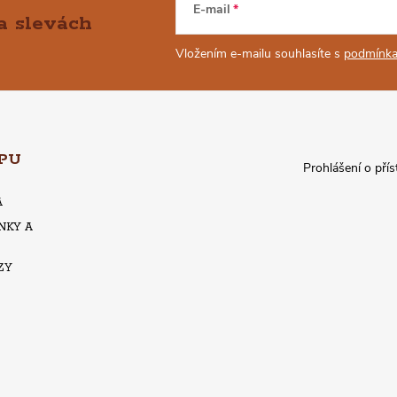
E-mail
a slevách
Vložením e-mailu souhlasíte s
podmínka
PU
Prohlášení o přís
A
NKY A
ZY