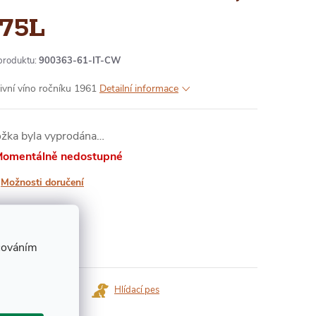
,75L
produktu:
900363-61-IT-CW
ivní víno ročníku 1961
Detailní informace
ožka byla vyprodána…
omentálně nedostupné
Možnosti doručení
 490 Kč
ná
cováním
:
Dotaz k produktu
Hlídací pes