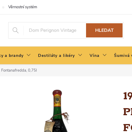
Věrnostní systém
HLEDAT
y a brandy
Destiláty a likéry
Vína
Šumivá 
 Fontanafredda, 0,75l
1
P
F