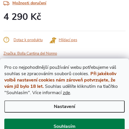
Možnosti doručení
4 290 Kč
Měrná
cena:
Dotaz k produktu
Hlídací pes
Značka:
Bolla Cantina del Nonno
Pro co nejpohodlnější používání webu potřebujeme váš
Popis produktu
s
ouhlas
se zpracováním souborů cookies.
Při jakékoliv
volbě nastavení cookies nám zároveň potvrzujete, že
DETAILNÍ POPIS PRODUKTU
vám již bylo 18 let.
Souhlas udělíte kliknutím na tlačítko
"Souhlasím".
Více informací
zde
.
Ročníkové víno 1966
Nastavení
Hladina v láhvi: VTS (zcela nejvyšší ramena)
Stav etikety: lehce zašpiněná (viz. obrázek)
Souhlasím