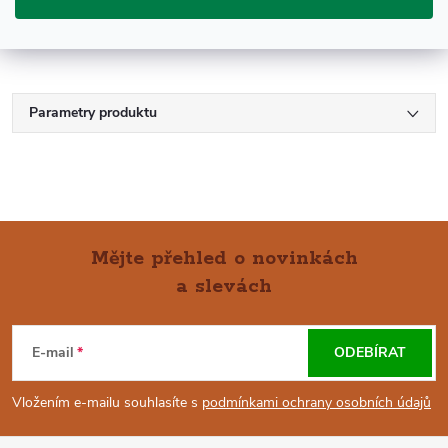
Parametry produktu
Mějte přehled o novinkách
a slevách
Z
Á
E-mail
ODEBÍRAT
P
Vložením e-mailu souhlasíte s
podmínkami ochrany osobních údajů