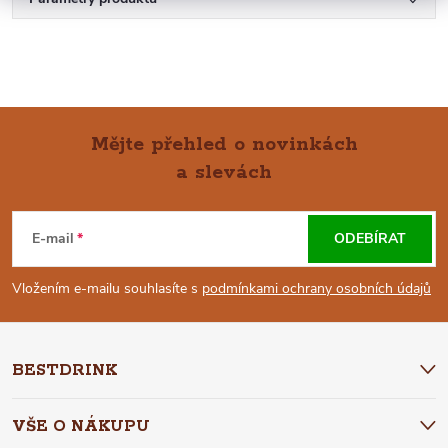
Mějte přehled o novinkách
a slevách
Z
Á
E-mail
ODEBÍRAT
P
Vložením e-mailu souhlasíte s
podmínkami ochrany osobních údajů
A
BESTDRINK
T
VŠE O NÁKUPU
Í