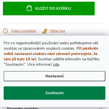
cena:
VLOŽIT DO KOŠÍKU
Dotaz k produktu
Hlídací pes
Značka:
Chateau Clarke
Pro co nejpohodlnější používání webu potřebujeme váš
s
ouhlas
se zpracováním souborů cookies.
Při jakékoliv
volbě nastavení cookies nám zároveň potvrzujete, že
Popis produktu
vám již bylo 18 let.
Souhlas udělíte kliknutím na tlačítko
"Souhlasím".
Více informací
zde
.
DETAILNÍ POPIS PRODUKTU
Nastavení
Ročníkové víno 1983
Hladina v láhvi: IN (v hrdle)
Souhlasím
Stav etikety: dobrá
Parametry produktu