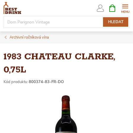
Přejít
NÁKUPNÍ
KOŠÍK
na
obsah
HLEDAT
Archivní ročníková vína
1983 CHATEAU CLARKE,
0,75L
Kód produktu:
800374-83-FR-DO