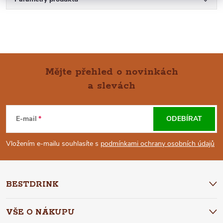
Mějte přehled o novinkách
a slevách
Z
Á
E-mail
ODEBÍRAT
P
Vložením e-mailu souhlasíte s
podmínkami ochrany osobních údajů
A
BESTDRINK
T
VŠE O NÁKUPU
Í