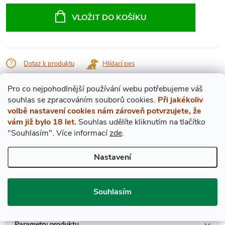
cena:
VLOŽIT DO KOŠÍKU
Dotaz k produktu
Hlídací pes
Značka:
Chateau Clarke
Pro co nejpohodlnější používání webu potřebujeme váš
s
ouhlas
se zpracováním souborů cookies.
Při jakékoliv
volbě nastavení cookies nám zároveň potvrzujete, že
Popis produktu
vám již bylo 18 let.
Souhlas udělíte kliknutím na tlačítko
"Souhlasím".
Více informací
zde
.
DETAILNÍ POPIS PRODUKTU
Nastavení
Ročníkové víno 1988
Hladina v láhvi: IN (v hrdle)
Souhlasím
Stav etikety: dobrá
Parametry produktu