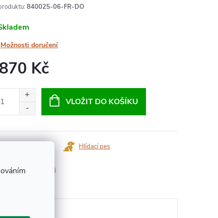
produktu:
840025-06-FR-DO
Skladem
Možnosti doručení
 870 Kč
ná
:
VLOŽIT DO KOŠÍKU
Dotaz k produktu
Hlídací pes
ka:
Chateau Climens
cováním
U