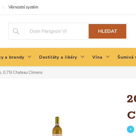
Věrnostní systém
HLEDAT
y a brandy
Destiláty a likéry
Vína
Šumivá 
, 0,75l
Chateau Climens
2
C