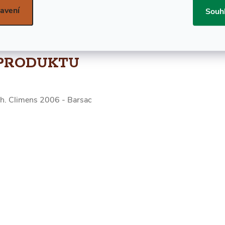
avení
Souh
DETAILNÍ POPIS
PRODUKTU
h. Climens 2006 - Barsac