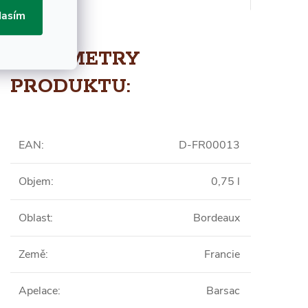
lasím
PARAMETRY
PRODUKTU:
EAN
:
D-FR00013
Objem
:
0,75 l
Oblast
:
Bordeaux
Země
:
Francie
Apelace
:
Barsac