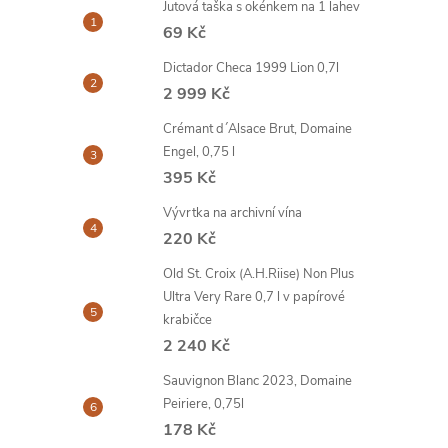
Jutová taška s okénkem na 1 lahev
69 Kč
Dictador Checa 1999 Lion 0,7l
2 999 Kč
Crémant d´Alsace Brut, Domaine
Engel, 0,75 l
395 Kč
Vývrtka na archivní vína
220 Kč
Old St. Croix (A.H.Riise) Non Plus
Ultra Very Rare 0,7 l v papírové
krabičce
2 240 Kč
Sauvignon Blanc 2023, Domaine
Peiriere, 0,75l
178 Kč