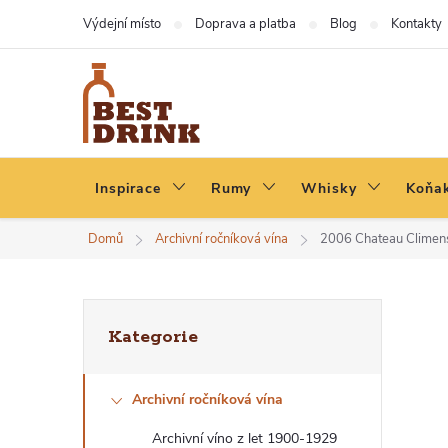
Přejít
Výdejní místo
Doprava a platba
Blog
Kontakty
na
obsah
Inspirace
Rumy
Whisky
Koňak
Domů
Archivní ročníková vína
2006 Chateau Climens
P
Přeskočit
Kategorie
kategorie
O
Archivní ročníková vína
S
Archivní víno z let 1900-1929