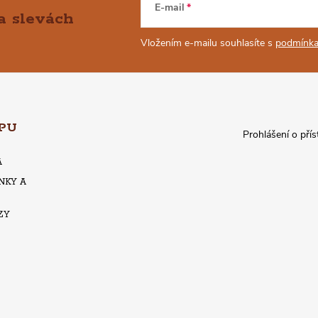
E-mail
a slevách
Vložením e-mailu souhlasíte s
podmínka
PU
Prohlášení o přís
A
NKY A
ZY