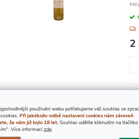
Kód 
2
Měr
cena
Znač
ejpohodlnější používání webu potřebujeme váš
s
ouhlas
se zpra
 cookies.
Při jakékoliv volbě nastavení cookies nám zároveň
ete, že vám již bylo 18 let.
Souhlas udělíte kliknutím na tlačítko
ím".
Více informací
zde
.
POPIS PRODUKT