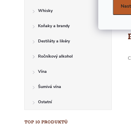
E
Nast
Whisky
L
Koňaky a brandy
Destiláty a likéry
Ročníkový alkohol
C
Vína
Šumivá vína
Ostatní
TOP 10 PRODUKTŮ