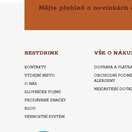
Mějte přehled o novinkách
Z
Á
P
A
BESTDRINK
VŠE O NÁKU
T
KONTAKTY
DOPRAVA A PLATB
VÝDEJNÍ MÍSTO
OBCHODNÍ PODMÍ
Í
ALERGENY
O NÁS
NEJČASTĚJŠÍ DOTA
SLOVNÍČEK POJMŮ
PRODÁVANÉ ZNAČKY
BLOG
VĚRNOSTNÍ SYSTÉM