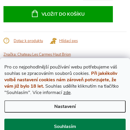
Měrná
cena:
VLOŽIT DO KOŠÍKU
Dotaz k produktu
Hlídací pes
Značka:
Chateau Les Carmes Haut Brion
Pro co nejpohodlnější používání webu potřebujeme váš
Popis produktu
s
ouhlas
se zpracováním souborů cookies.
Při jakékoliv
volbě nastavení cookies nám zároveň potvrzujete, že
DETAILNÍ POPIS PRODUKTU
vám již bylo 18 let.
Souhlas udělíte kliknutím na tlačítko
"Souhlasím".
Více informací
zde
.
Ch. Les Carmes Haut Brion vytěžilo maximum z polohy svých vinic,
Nastavení
která umožňuje dřívější dozrávání révy. Hřejivá dokonalost
Cabernetu i Merlotu je také nosným prvkem v celkově velmi
příjemné kompozici. Jedinou vadou tohoto vína je objem jeho
Souhlasím