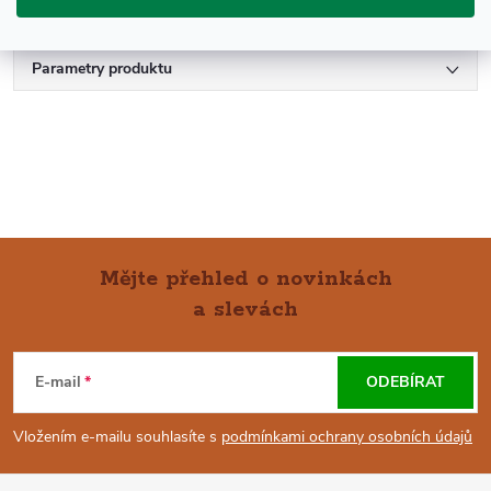
produkce – necelých 5 hektarů produkuje sotva 20.000 láhví.
Parametry produktu
Mějte přehled o novinkách
a slevách
Z
Á
E-mail
ODEBÍRAT
P
Vložením e-mailu souhlasíte s
podmínkami ochrany osobních údajů