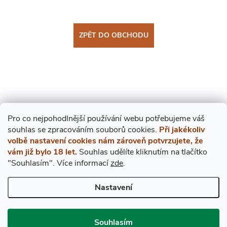
ZPĚT DO OBCHODU
Pro co nejpohodlnější používání webu potřebujeme váš
s
ouhlas
se zpracováním souborů cookies.
Při jakékoliv
Mějte přehled o novinkách
volbě nastavení cookies nám zároveň potvrzujete, že
a slevách
Z
vám již bylo 18 let.
Souhlas udělíte kliknutím na tlačítko
"Souhlasím".
Více informací
zde
.
Á
E-mail
ODEBÍRAT
Nastavení
P
Vložením e-mailu souhlasíte s
podmínkami ochrany osobních údajů
Souhlasím