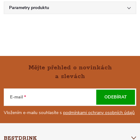
Parametry produktu
Mějte přehled o novinkách
a slevách
Z
Á
E-mail
ODEBÍRAT
P
Vložením e-mailu souhlasíte s
podmínkami ochrany osobních údajů
A
BESTDRINK