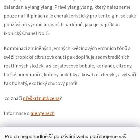
dalandan a ylang ylang. Právě ylang ylang, který nalezneme
pouze na Filipínách a je charakteristický pro tento gin, se také
používá při výrobě luxusních parfémů, jako je například
ikonický Chanel No. 5.
Kombinaci zmíněných jemných květinových vrchních tónů a
svěží tropické citrusové chuti pak doplňuje sedm tradičních
rostlinných složek, a sice jalovcové bobule, koriandr, citrony,
hořké pomeranče, kořeny anděliky a kosatce a fenykl, a vytváří
tak bohatý, exotický chuťový profil.
co značí
přeškrtnutá cena
?
Informace o
alergenech
.
Pro co nejpohodlnější používání webu potřebujeme váš