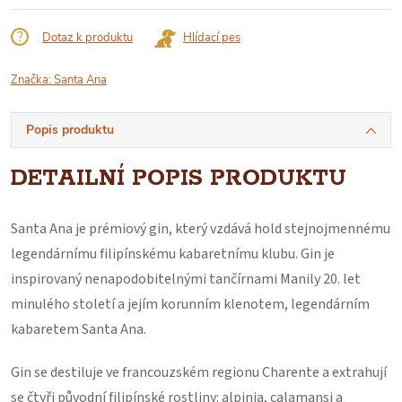
Dotaz k produktu
Hlídací pes
Značka:
Santa Ana
Popis produktu
DETAILNÍ POPIS PRODUKTU
Santa Ana je prémiový gin, který vzdává hold stejnojmennému
legendárnímu filipínskému kabaretnímu klubu. Gin je
inspirovaný nenapodobitelnými tančírnami Manily 20. let
minulého století a jejím korunním klenotem, legendárním
kabaretem Santa Ana.
Gin se destiluje ve francouzském regionu Charente a extrahují
se čtyři původní filipínské rostliny: alpinia, calamansi a