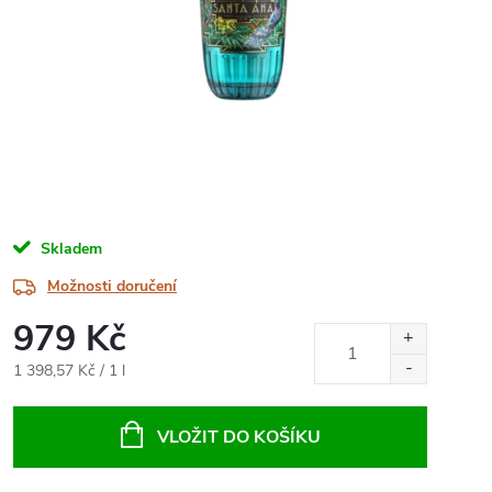
Skladem
Možnosti doručení
979 Kč
Měrná
1 398,57 Kč / 1 l
cena:
VLOŽIT DO KOŠÍKU