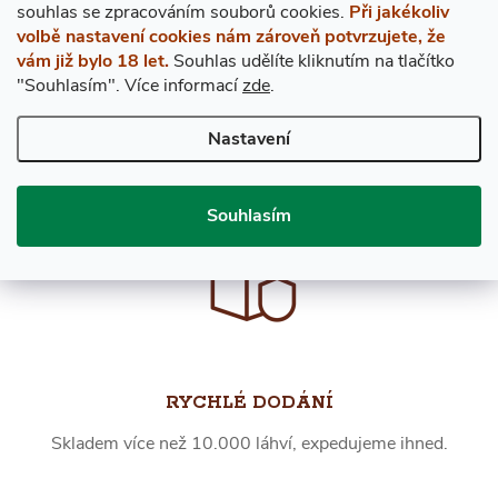
s
ouhlas
se zpracováním souborů cookies.
Při jakékoliv
volbě nastavení cookies nám zároveň potvrzujete, že
vám již bylo 18 let.
Souhlas udělíte kliknutím na tlačítko
"Souhlasím".
Více informací
zde
.
Nastavení
EXPRES PO PRAZE
V případě objednání do 12. hodiny přivezeme ještě dnes!
Souhlasím
RYCHLÉ DODÁNÍ
Skladem více než 10.000 láhví, expedujeme ihned.