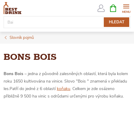
Přejít
NÁKUPNÍ
KOŠÍK
na
obsah
HLEDAT
Slovník pojmů
BONS BOIS
Bons Bois
– jedna z původně zalesněných oblastí, která byla kolem
roku 1650 kultivována na vinice. Slovo "Bois " znamená v překladu
les.Patří do jedné z 6 oblastí
koňaku
. Celkem je zde osázeno
přibližně 9 500 ha vinic s odrůdami určenými pro výrobu koňaku.