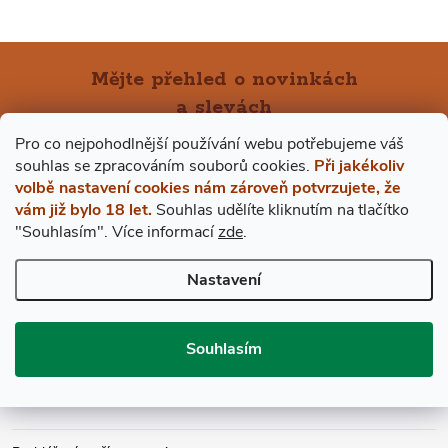
Mějte přehled o novinkách
a slevách
Z
Pro co nejpohodlnější používání webu potřebujeme váš
Á
s
ouhlas
se zpracováním souborů cookies.
Při jakékoliv
E-mail
ODEBÍRAT
volbě nastavení cookies nám zároveň potvrzujete, že
vám již bylo 18 let.
Souhlas udělíte kliknutím na tlačítko
P
Vložením e-mailu souhlasíte s
podmínkami ochrany osobních údajů
"Souhlasím".
Více informací
zde
.
A
Nastavení
BESTDRINK
T
Souhlasím
VŠE O NÁKUPU
Í