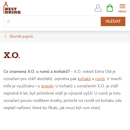
Přejít
NÁKUPNÍ
KOŠÍK
na
obsah
HLEDAT
Slovník pojmů
X.O.
Co znamená X.O. u rumů a koňaků?
– X.O. neboli Extra Old je
označení pro stáří destilátů, zejména pak
koňaků
a
rumů
. V menší
míře je využíváno i u
brandy
. U koňaků s označením X.O. je stáří
nejméně 6 let, byť průměrné stáří je výrazně vyšší. U rumů je toto
označení pouze vodítkem kvality, protože na rozdíl od koňaku zde
neplatí nařízení, které by říkalo, jak musí být rum starý.