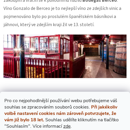
zakoupili a vrátili se k původnímu názvu
Bodegas Berceo
.
Víno Gonzalo de Berceo je to nejlepší víno ze zdejších vinic a
pojmenováno bylo po proslulém španělském básníkovi a
jáhnovi, který ve zdejším kraji žil ve 13. století.
Žádné produkty značky
Bodegas Berceo
nebyly nalezeny...
Pro co nejpohodlnější používání webu potřebujeme váš
s
ouhlas
se zpracováním souborů cookies.
Při jakékoliv
volbě nastavení cookies nám zároveň potvrzujete, že
vám již bylo 18 let.
Souhlas udělíte kliknutím na tlačítko
"Souhlasím".
Více informací
zde
.