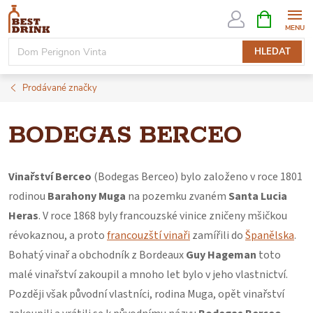
Přejít
NÁKUPNÍ
KOŠÍK
na
obsah
HLEDAT
Prodávané značky
BODEGAS BERCEO
Vinařství Berceo
(Bodegas Berceo) bylo založeno v roce 1801
rodinou
Barahony Muga
na pozemku zvaném
Santa Lucia
Heras
. V roce 1868 byly francouzské vinice zničeny mšičkou
révokaznou, a proto
francouzští vinaři
zamířili do
Španělska
.
Bohatý vinař a obchodník z Bordeaux
Guy Hageman
toto
malé vinařství zakoupil a mnoho let bylo v jeho vlastnictví.
Později však původní vlastníci, rodina Muga, opět vinařství