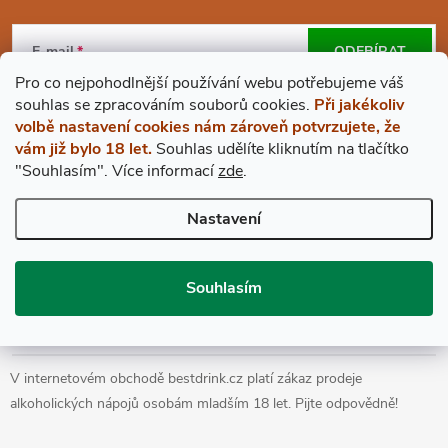
Z
Á
E-mail
ODEBÍRAT
Pro co nejpohodlnější používání webu potřebujeme váš
P
Vložením e-mailu souhlasíte s
podmínkami ochrany osobních údajů
s
ouhlas
se zpracováním souborů cookies.
Při jakékoliv
volbě nastavení cookies nám zároveň potvrzujete, že
A
vám již bylo 18 let.
Souhlas udělíte kliknutím na tlačítko
"Souhlasím".
Více informací
zde
.
BESTDRINK
T
Nastavení
VŠE O NÁKUPU
Í
Souhlasím
Prohlášení o přístupnosti