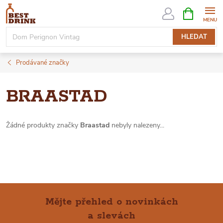
Přejít
NÁKUPNÍ
KOŠÍK
na
obsah
HLEDAT
Prodávané značky
BRAASTAD
Žádné produkty značky
Braastad
nebyly nalezeny...
Mějte přehled o novinkách
a slevách