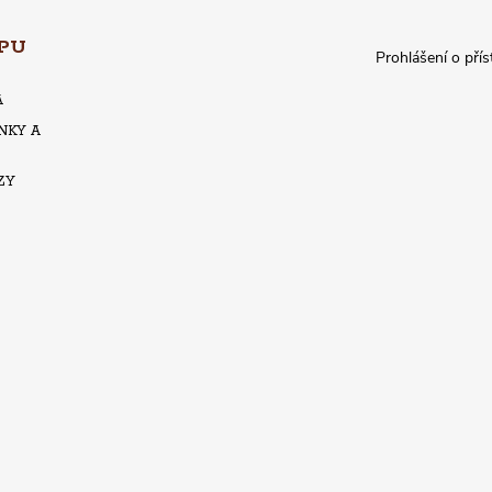
PU
Prohlášení o přís
A
NKY A
ZY