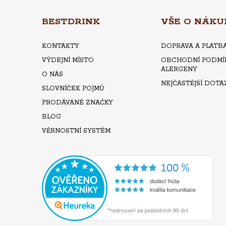
A
BESTDRINK
VŠE O NÁKU
T
KONTAKTY
DOPRAVA A PLATB
VÝDEJNÍ MÍSTO
OBCHODNÍ PODMÍ
Í
ALERGENY
O NÁS
NEJČASTĚJŠÍ DOTA
SLOVNÍČEK POJMŮ
PRODÁVANÉ ZNAČKY
BLOG
VĚRNOSTNÍ SYSTÉM