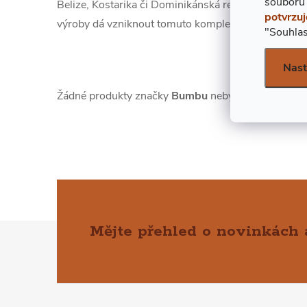
souborů
Belize, Kostarika či Dominikánská republika. Vše os
potvrzuj
výroby dá vzniknout tomuto komplexnímu rumu.
"Souhlas
Nast
Žádné produkty značky
Bumbu
nebyly nalezeny...
Mějte přehled o novinkách
Z
Á
P