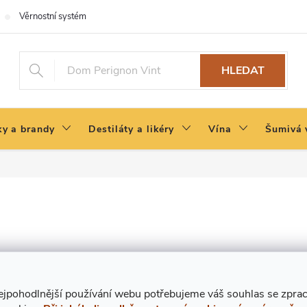
Věrnostní systém
HLEDAT
y a brandy
Destiláty a likéry
Vína
Šumivá 
lírně
Indies Rum Distillery
, kde zároveň také tento rum zraje v
je fakt, že na jeho výrobu je potřeba
8 druhů cukrové třtiny
ze 
ejpohodlnější používání webu potřebujeme váš
s
ouhlas
se zpra