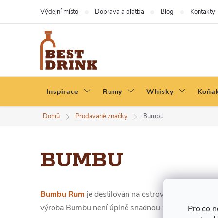
Přejít
Výdejní místo
Doprava a platba
Blog
Kontakty
na
obsah
Inspirace
Rumy
Whisky
Koňak
Domů
Prodávané značky
Bumbu
BUMBU
Bumbu Rum
je destilován na ostrově Barbados v pa
výroba Bumbu není úplně snadnou záležitostí dokazu
Pro co n