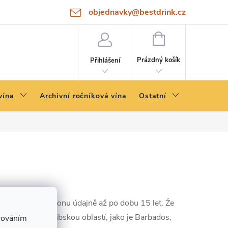
objednavky@bestdrink.cz
NÁKUPNÍ
KOŠÍK
Prázdný košík
Přihlášení
vína
Archivní ročníková vína
Ostatní
 sudech po bourbonu údajně až po dobu 15 let. Že
zemí napříč karibskou oblastí, jako je Barbados,
cováním