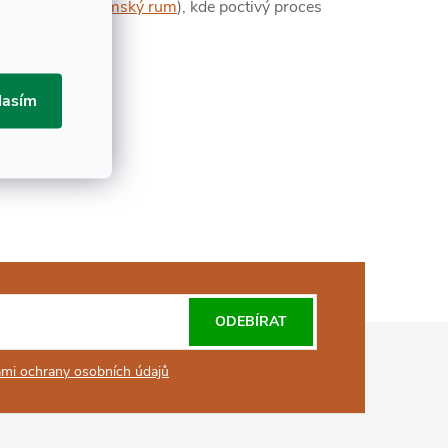
šak jedná o
panamský rum
), kde poctivý proces
lasím
ODEBÍRAT
mi ochrany osobních údajů