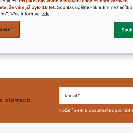
 cookies.
Při jakékoliv volbě nastavení cookies nám zároveň
tatní ale probíhá na Barbadosu (v případě starší verze X.O. se v
ete, že vám již bylo 18 let.
Souhlas udělíte kliknutím na tlačítko
ím".
Více informací
zde
.
Chci se dozvědět víc
avení
Souh
E-mail
a slevách
Vložením e-mailu souhlasíte s
podmínka