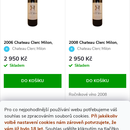
E
P
N
I
Í
S
2006 Chateau Clerc Milon,
2008 Chateau Clerc Milon,
P
0,75l
0,75l
Chateau Clerc Milon
Chateau Clerc Milon
P
2 950 Kč
2 950 Kč
R
R
Skladem
Skladem
O
O
DO KOŠÍKU
DO KOŠÍKU
D
D
Ročníkové víno 2008
U
U
Pro co nejpohodlnější používání webu potřebujeme váš
s
ouhlas
se zpracováním souborů cookies.
Při jakékoliv
O
K
volbě nastavení cookies nám zároveň potvrzujete, že
K
vám již bylo 18 let.
Souhlas udělíte kliknutím na tlačítko