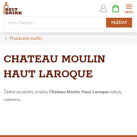
Přejít
NÁKUPNÍ
KOŠÍK
na
obsah
HLEDAT
Prodávané značky
CHATEAU MOULIN
HAUT LAROQUE
Žádné produkty značky
Chateau Moulin Haut Laroque
nebyly
nalezeny...