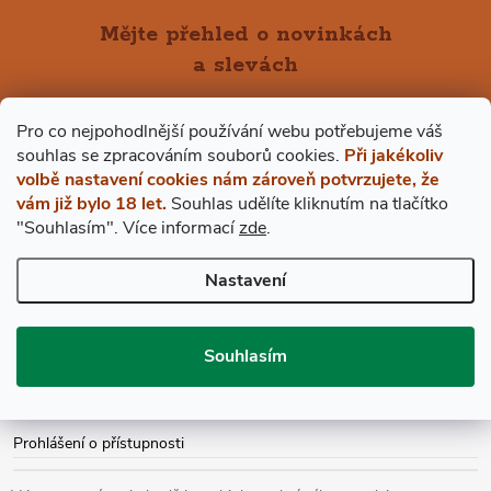
Mějte přehled o novinkách
a slevách
Z
Á
Pro co nejpohodlnější používání webu potřebujeme váš
E-mail
ODEBÍRAT
s
ouhlas
se zpracováním souborů cookies.
Při jakékoliv
volbě nastavení cookies nám zároveň potvrzujete, že
P
Vložením e-mailu souhlasíte s
podmínkami ochrany osobních údajů
vám již bylo 18 let.
Souhlas udělíte kliknutím na tlačítko
"Souhlasím".
Více informací
zde
.
A
Nastavení
BESTDRINK
T
VŠE O NÁKUPU
Í
Souhlasím
Prohlášení o přístupnosti