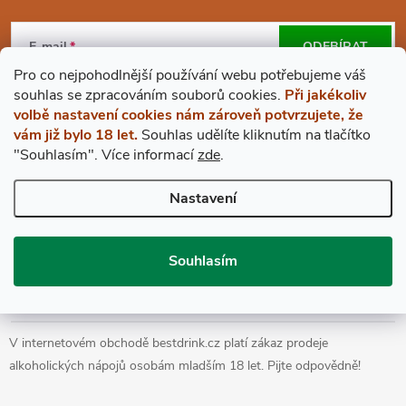
Z
Á
E-mail
ODEBÍRAT
Pro co nejpohodlnější používání webu potřebujeme váš
P
Vložením e-mailu souhlasíte s
podmínkami ochrany osobních údajů
s
ouhlas
se zpracováním souborů cookies.
Při jakékoliv
volbě nastavení cookies nám zároveň potvrzujete, že
A
vám již bylo 18 let.
Souhlas udělíte kliknutím na tlačítko
"Souhlasím".
Více informací
zde
.
BESTDRINK
T
Nastavení
VŠE O NÁKUPU
Í
Souhlasím
Prohlášení o přístupnosti