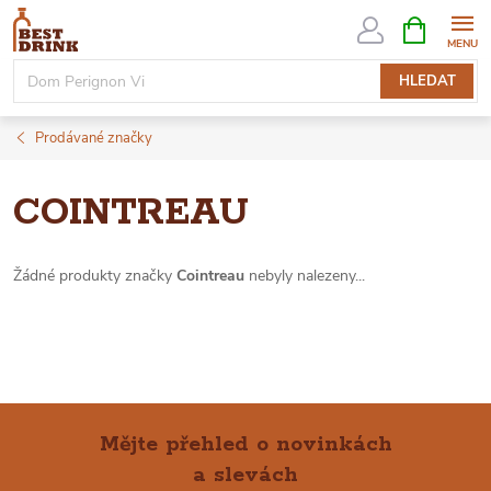
Přejít
NÁKUPNÍ
KOŠÍK
na
obsah
HLEDAT
Prodávané značky
COINTREAU
Žádné produkty značky
Cointreau
nebyly nalezeny...
Mějte přehled o novinkách
a slevách