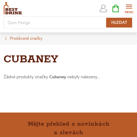
Přejít
NÁKUPNÍ
KOŠÍK
na
obsah
HLEDAT
Prodávané značky
CUBANEY
Žádné produkty značky
Cubaney
nebyly nalezeny...
Mějte přehled o novinkách
a slevách