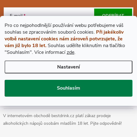
Z
Á
E-mail
ODEBÍRAT
Pro co nejpohodlnější používání webu potřebujeme váš
P
Vložením e-mailu souhlasíte s
podmínkami ochrany osobních údajů
s
ouhlas
se zpracováním souborů cookies.
Při jakékoliv
volbě nastavení cookies nám zároveň potvrzujete, že
A
vám již bylo 18 let.
Souhlas udělíte kliknutím na tlačítko
"Souhlasím".
Více informací
zde
.
BESTDRINK
T
Nastavení
VŠE O NÁKUPU
Í
Souhlasím
Prohlášení o přístupnosti