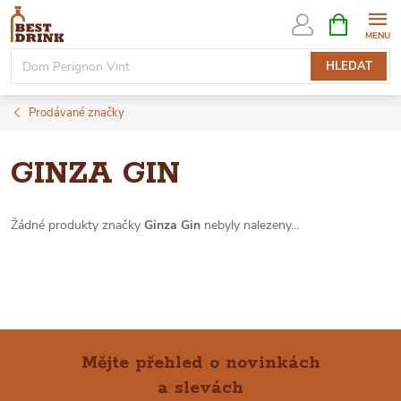
Přejít
NÁKUPNÍ
KOŠÍK
na
obsah
HLEDAT
Prodávané značky
GINZA GIN
Žádné produkty značky
Ginza Gin
nebyly nalezeny...
Mějte přehled o novinkách
a slevách