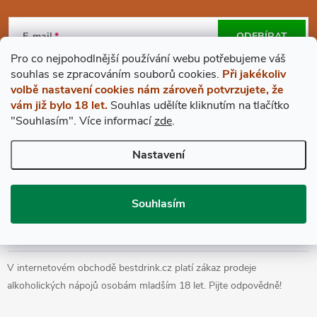
Z
Á
E-mail
ODEBÍRAT
Pro co nejpohodlnější používání webu potřebujeme váš
P
Vložením e-mailu souhlasíte s
podmínkami ochrany osobních údajů
s
ouhlas
se zpracováním souborů cookies.
Při jakékoliv
volbě nastavení cookies nám zároveň potvrzujete, že
A
vám již bylo 18 let.
Souhlas udělíte kliknutím na tlačítko
"Souhlasím".
Více informací
zde
.
BESTDRINK
T
Nastavení
VŠE O NÁKUPU
Í
Souhlasím
Prohlášení o přístupnosti