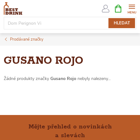
Přejít
NÁKUPNÍ
KOŠÍK
na
obsah
HLEDAT
Prodávané značky
GUSANO ROJO
Žádné produkty značky
Gusano Rojo
nebyly nalezeny...
Mějte přehled o novinkách
a slevách