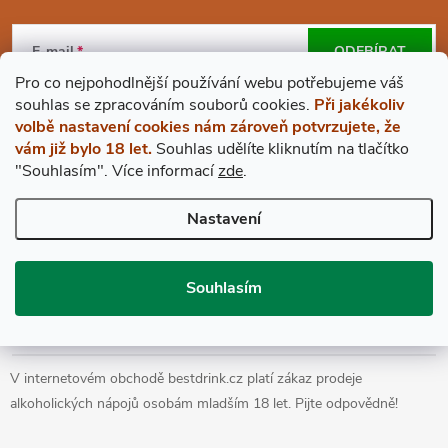
Z
Á
E-mail
ODEBÍRAT
Pro co nejpohodlnější používání webu potřebujeme váš
P
Vložením e-mailu souhlasíte s
podmínkami ochrany osobních údajů
s
ouhlas
se zpracováním souborů cookies.
Při jakékoliv
volbě nastavení cookies nám zároveň potvrzujete, že
A
vám již bylo 18 let.
Souhlas udělíte kliknutím na tlačítko
"Souhlasím".
Více informací
zde
.
BESTDRINK
T
Nastavení
VŠE O NÁKUPU
Í
Souhlasím
Prohlášení o přístupnosti