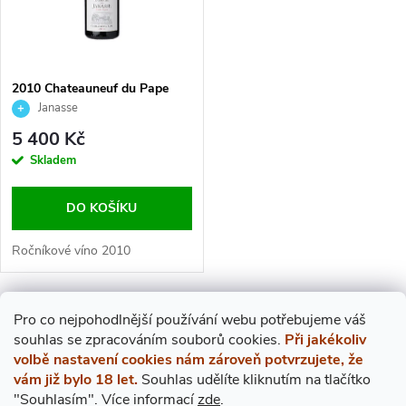
N
I
Í
S
2010 Chateauneuf du Pape
P
Vieilles Vignes rouge, Janasse,
Janasse
P
0,75l
5 400 Kč
R
R
Skladem
O
O
DO KOŠÍKU
D
D
Ročníkové víno 2010
U
U
O
Pro co nejpohodlnější používání webu potřebujeme váš
K
s
ouhlas
se zpracováním souborů cookies.
Při jakékoliv
K
V
volbě nastavení cookies nám zároveň potvrzujete, že
T
vám již bylo 18 let.
Souhlas udělíte kliknutím na tlačítko
T
L
"Souhlasím".
Více informací
zde
.