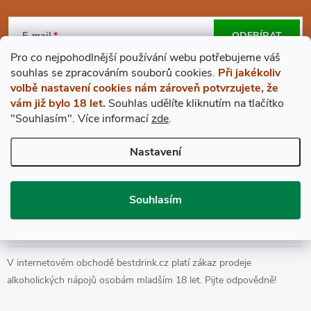
Z
Á
E-mail
ODEBÍRAT
Pro co nejpohodlnější používání webu potřebujeme váš
P
Vložením e-mailu souhlasíte s
podmínkami ochrany osobních údajů
s
ouhlas
se zpracováním souborů cookies.
Při jakékoliv
volbě nastavení cookies nám zároveň potvrzujete, že
A
vám již bylo 18 let.
Souhlas udělíte kliknutím na tlačítko
"Souhlasím".
Více informací
zde
.
BESTDRINK
T
Nastavení
VŠE O NÁKUPU
Í
Souhlasím
Prohlášení o přístupnosti