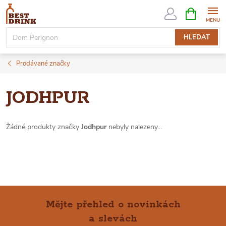
Přejít
NÁKUPNÍ
KOŠÍK
na
obsah
HLEDAT
Prodávané značky
JODHPUR
Žádné produkty značky
Jodhpur
nebyly nalezeny...
Mějte přehled o novinkách
a slevách