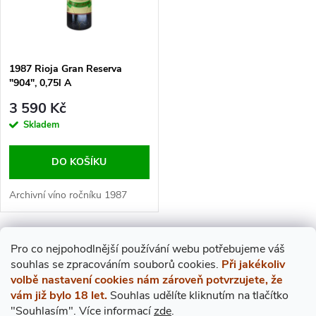
N
I
Í
S
1987 Rioja Gran Reserva
P
"904", 0,75l A
P
3 590 Kč
R
R
Skladem
O
O
DO KOŠÍKU
D
D
Archivní víno ročníku 1987
U
U
O
Pro co nejpohodlnější používání webu potřebujeme váš
K
s
ouhlas
se zpracováním souborů cookies.
Při jakékoliv
K
V
volbě nastavení cookies nám zároveň potvrzujete, že
T
vám již bylo 18 let.
Souhlas udělíte kliknutím na tlačítko
T
L
"Souhlasím".
Více informací
zde
.