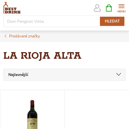
Přejít
NÁKUPNÍ
KOŠÍK
na
obsah
HLEDAT
Prodávané značky
LA RIOJA ALTA
Ř
Nejlevnější
Nejdražší
A
V
Nejprodávanější
Z
Ý
Abecedně
E
P