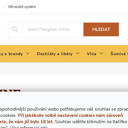
Věrnostní systém
HLEDAT
y a brandy
Destiláty a likéry
Vína
Šumivá 
UNE
ejpohodlnější používání webu potřebujeme váš
s
ouhlas
se zpra
zeny...
 cookies.
Při jakékoliv volbě nastavení cookies nám zároveň
ete, že vám již bylo 18 let.
Souhlas udělíte kliknutím na tlačítko
ím".
Více informací
zde
.