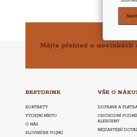
Nast
Mějte přehled o novinkách
Z
Á
P
A
BESTDRINK
VŠE O NÁKU
T
KONTAKTY
DOPRAVA A PLATB
VÝDEJNÍ MÍSTO
OBCHODNÍ PODMÍ
Í
ALERGENY
O NÁS
NEJČASTĚJŠÍ DOTA
SLOVNÍČEK POJMŮ