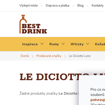
Přejít
Výdejní místo
Doprava a platba
Blog
Kontakty
na
obsah
Inspirace
Rumy
Whisky
Koňak
Domů
Prodávané značky
Le Diciotto Lune
LE DICIOTTO L
Pro co n
Žádné produkty značky
Le Diciotto Lune
nebyly nale
souborů
potvrzuj
"Souhlas