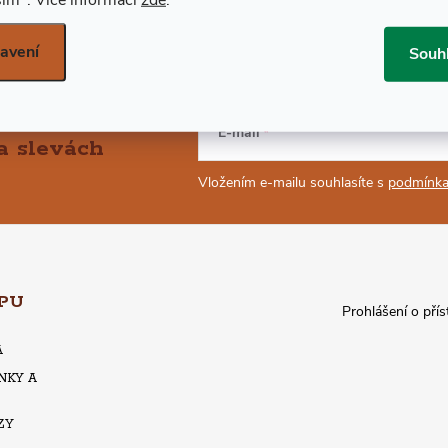
avení
Souh
E-mail
a slevách
Vložením e-mailu souhlasíte s
podmínka
PU
Prohlášení o přís
A
NKY A
ZY