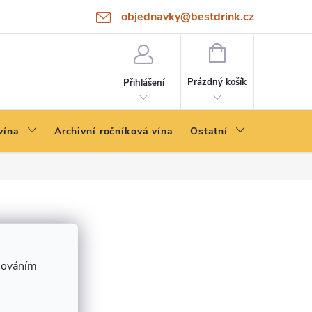
objednavky@bestdrink.cz
NÁKUPNÍ
KOŠÍK
Prázdný košík
Přihlášení
vína
Archivní ročníková vína
Ostatní
cováním