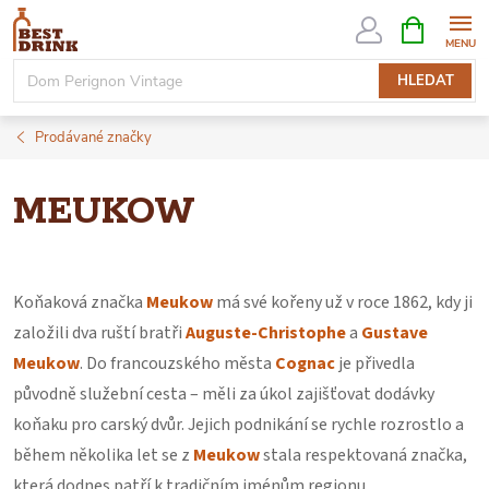
Přejít
NÁKUPNÍ
KOŠÍK
na
obsah
HLEDAT
Prodávané značky
MEUKOW
Koňaková značka
Meukow
má své kořeny už v roce 1862, kdy ji
založili dva ruští bratři
Auguste-Christophe
a
Gustave
Meukow
. Do francouzského města
Cognac
je přivedla
původně služební cesta – měli za úkol zajišťovat dodávky
koňaku pro carský dvůr. Jejich podnikání se rychle rozrostlo a
během několika let se z
Meukow
stala respektovaná značka,
která dodnes patří k tradičním jménům regionu.