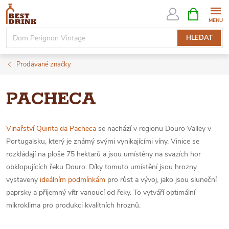
Přejít
NÁKUPNÍ
KOŠÍK
na
obsah
HLEDAT
Prodávané značky
PACHECA
Vinařství Quinta da Pacheca
se nachází v regionu Douro Valley v
Portugalsku, který je známý svými vynikajícími víny. Vinice se
rozkládají na ploše 75 hektarů a jsou umístěny na svazích hor
obklopujících řeku Douro. Díky tomuto umístění jsou hrozny
vystaveny
ideálním podmínkám
pro růst a vývoj, jako jsou sluneční
paprsky a příjemný vítr vanoucí od řeky. To vytváří optimální
mikroklima pro produkci kvalitních hroznů.