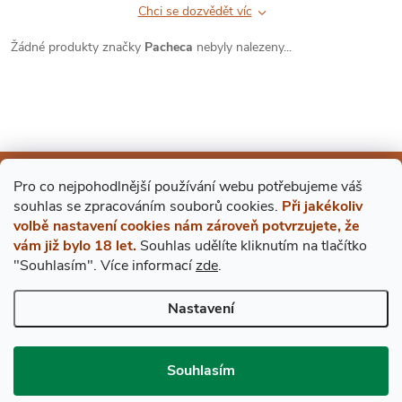
Chci se dozvědět víc
Žádné produkty značky
Pacheca
nebyly nalezeny...
Mějte přehled o novinkách
Pro co nejpohodlnější používání webu potřebujeme váš
s
ouhlas
se zpracováním souborů cookies.
Při jakékoliv
a slevách
Z
volbě nastavení cookies nám zároveň potvrzujete, že
vám již bylo 18 let.
Souhlas udělíte kliknutím na tlačítko
Á
"Souhlasím".
Více informací
zde
.
E-mail
ODEBÍRAT
P
Nastavení
Vložením e-mailu souhlasíte s
podmínkami ochrany osobních údajů
A
Souhlasím
BESTDRINK