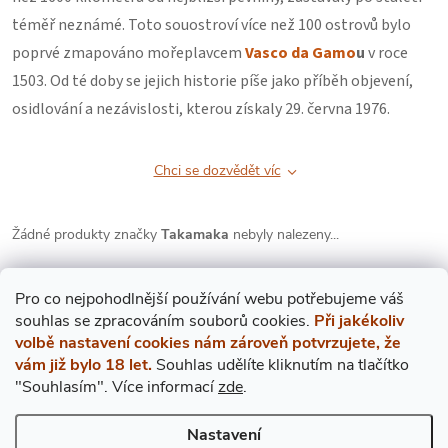
téměř neznámé. Toto souostroví více než 100 ostrovů bylo
poprvé zmapováno mořeplavcem
Vasco da Gamo
u
v roce
1503. Od té doby se jejich historie píše jako příběh objevení,
osidlování a nezávislosti, kterou získaly 29. června 1976.
Chci se dozvědět víc
Žádné produkty značky
Takamaka
nebyly nalezeny...
Pro co nejpohodlnější používání webu potřebujeme váš
s
ouhlas
se zpracováním souborů cookies.
Při jakékoliv
volbě nastavení cookies nám zároveň potvrzujete, že
vám již bylo 18 let.
Souhlas udělíte kliknutím na tlačítko
"Souhlasím".
Více informací
zde
.
Mějte přehled o novinkách
a slevách
Z
Nastavení