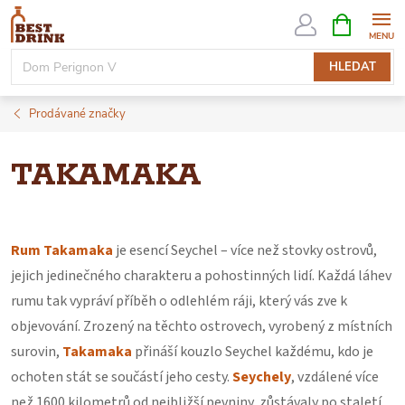
Přejít
NÁKUPNÍ
KOŠÍK
na
obsah
HLEDAT
Prodávané značky
TAKAMAKA
Rum Takamaka
je esencí Seychel – více než stovky ostrovů,
jejich jedinečného charakteru a pohostinných lidí. Každá láhev
rumu tak vypráví příběh o odlehlém ráji, který vás zve k
objevování. Zrozený na těchto ostrovech, vyrobený z místních
surovin,
Takamaka
přináší kouzlo Seychel každému, kdo je
ochoten stát se součástí jeho cesty.
Seychely
, vzdálené více
než 1600 kilometrů od nejbližší pevniny, zůstávaly po staletí