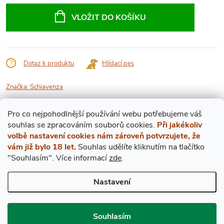
cena:
VLOŽIT DO KOŠÍKU
Dotaz k produktu
Hlídací pes
Značka:
Schiavenza
Pro co nejpohodlnější používání webu potřebujeme váš
Popis produktu
s
ouhlas
se zpracováním souborů cookies.
Při jakékoliv
volbě nastavení cookies nám zároveň potvrzujete, že
DETAILNÍ POPIS PRODUKTU
vám již bylo 18 let.
Souhlas udělíte kliknutím na tlačítko
"Souhlasím".
Více informací
zde
.
Ročníkové víno 1978
Nastavení
Hladina v láhvi: TS (nejvyšší ramena)
Stav etikety: lehce zašpiněná (viz. obrázek)
Souhlasím