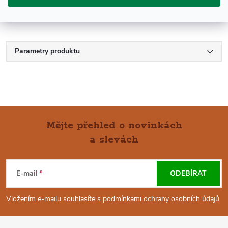
Parametry produktu
Mějte přehled o novinkách
a slevách
Z
Á
E-mail
ODEBÍRAT
P
Vložením e-mailu souhlasíte s
podmínkami ochrany osobních údajů
A