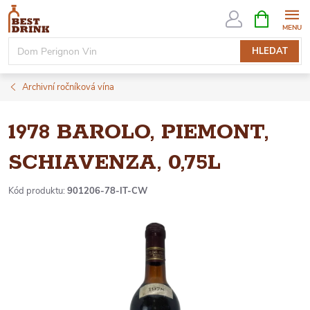
Přejít
NÁKUPNÍ
KOŠÍK
na
obsah
HLEDAT
Archivní ročníková vína
1978 BAROLO, PIEMONT,
SCHIAVENZA, 0,75L
Kód produktu:
901206-78-IT-CW