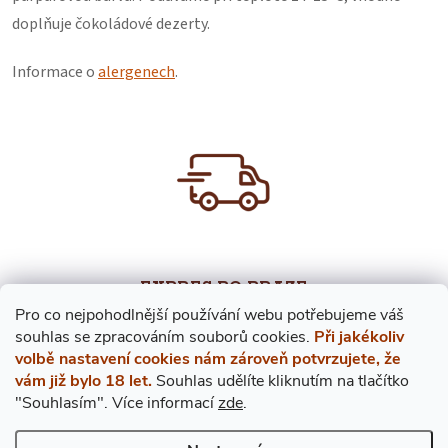
doplňuje čokoládové dezerty.
Informace o
alergenech
.
EXPRES PO PRAZE
Pro co nejpohodlnější používání webu potřebujeme váš
V případě objednání do 12. hodiny přivezeme ještě dnes!
s
ouhlas
se zpracováním souborů cookies.
Při jakékoliv
volbě nastavení cookies nám zároveň potvrzujete, že
vám již bylo 18 let.
Souhlas udělíte kliknutím na tlačítko
"Souhlasím".
Více informací
zde
.