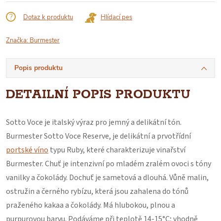
Dotaz k produktu
Hlídací pes
Značka:
Burmester
Popis produktu
DETAILNÍ POPIS PRODUKTU
Sotto Voce je italský výraz pro jemný a delikátní tón.
Burmester Sotto Voce Reserve, je delikátní a prvotřídní
portské víno
typu Ruby, které charakterizuje vinařství
Burmester. Chuť je intenzivní po mladém zralém ovoci s tóny
vanilky a čokolády. Dochuť je sametová a dlouhá. Vůně malin,
ostružin a černého rybízu, která jsou zahalena do tónů
praženého kakaa a čokolády. Má hlubokou, plnou a
purpurovou barvu. Podáváme při teplotě 14-15°C; vhodně