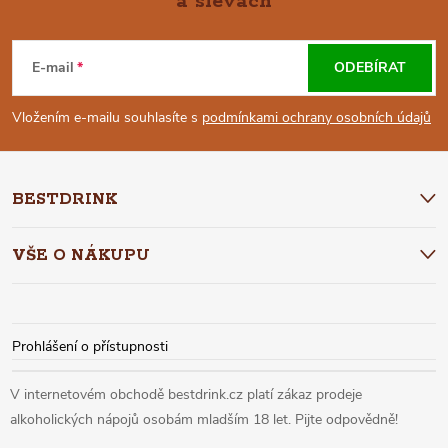
a slevách
Z
Á
E-mail
ODEBÍRAT
P
Vložením e-mailu souhlasíte s
podmínkami ochrany osobních údajů
A
BESTDRINK
T
VŠE O NÁKUPU
Í
Prohlášení o přístupnosti