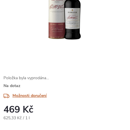
Položka byla vyprodána…
Na dotaz
Možnosti doručení
469 Kč
Měrná
625,33 Kč / 1 l
cena: