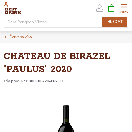
Přejít
NÁKUPNÍ
KOŠÍK
na
obsah
HLEDAT
Červená vína
CHATEAU DE BIRAZEL
"PAULUS" 2020
Kód produktu:
800706-20-FR-DO