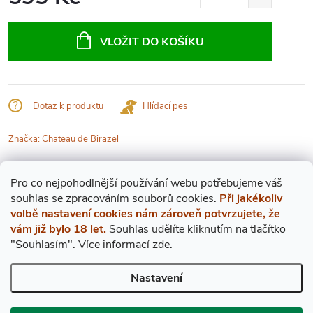
Měrná
cena:
VLOŽIT DO KOŠÍKU
Dotaz k produktu
Hlídací pes
Značka:
Chateau de Birazel
Popis produktu
Pro co nejpohodlnější používání webu potřebujeme váš
s
ouhlas
se zpracováním souborů cookies.
Při jakékoliv
DETAILNÍ POPIS PRODUKTU
volbě nastavení cookies nám zároveň potvrzujete, že
vám již bylo 18 let.
Souhlas udělíte kliknutím na tlačítko
"Souhlasím".
Více informací
zde
.
Červené víno z
Bordeaux
ideální pro milovníky ovocných a chuťově
plnějších vín. Bordeaux moderního stylu - charakterizuje jej zralé
Nastavení
ovoce a koření. Víno Paulus ze Chateau de Birazel zraje po dobu 9
měsíců z 33% v amforách, 60% betonových tancích a 7%