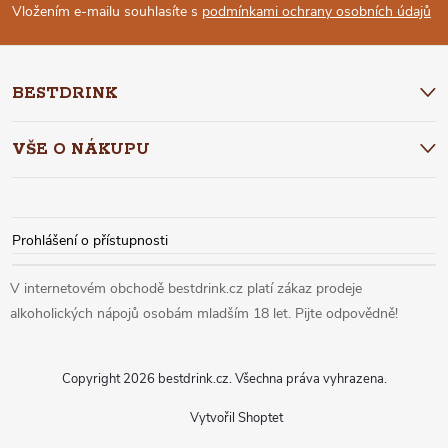
P
Vložením e-mailu souhlasíte s
podmínkami ochrany osobních údajů
A
BESTDRINK
T
VŠE O NÁKUPU
Í
Prohlášení o přístupnosti
Copyright 2026
bestdrink.cz
. Všechna práva vyhrazena.
Vytvořil Shoptet