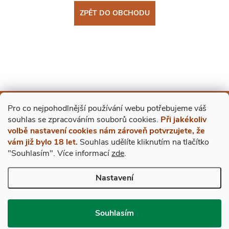
ZPĚT DO OBCHODU
Pro co nejpohodlnější používání webu potřebujeme váš
Mějte přehled o novinkách
s
ouhlas
se zpracováním souborů cookies.
Při jakékoliv
a slevách
Z
volbě nastavení cookies nám zároveň potvrzujete, že
vám již bylo 18 let.
Souhlas udělíte kliknutím na tlačítko
"Souhlasím".
Více informací
zde
.
Á
E-mail
ODEBÍRAT
Nastavení
P
Vložením e-mailu souhlasíte s
podmínkami ochrany osobních údajů
A
Souhlasím
BESTDRINK