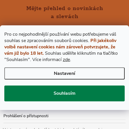
Mějte přehled o novinkách
a slevách
Z
Á
Pro co nejpohodlnější používání webu potřebujeme váš
E-mail
ODEBÍRAT
s
ouhlas
se zpracováním souborů cookies.
Při jakékoliv
volbě nastavení cookies nám zároveň potvrzujete, že
P
Vložením e-mailu souhlasíte s
podmínkami ochrany osobních údajů
vám již bylo 18 let.
Souhlas udělíte kliknutím na tlačítko
"Souhlasím".
Více informací
zde
.
A
Nastavení
BESTDRINK
T
VŠE O NÁKUPU
Í
Souhlasím
Prohlášení o přístupnosti