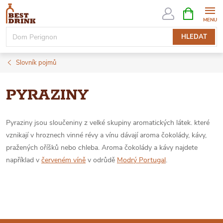
Přejít
NÁKUPNÍ
KOŠÍK
na
obsah
HLEDAT
Slovník pojmů
PYRAZINY
Pyraziny jsou sloučeniny z velké skupiny aromatických látek. které
vznikají v hroznech vinné révy a vínu dávají aroma čokolády, kávy,
pražených oříšků nebo chleba. Aroma čokolády a kávy najdete
například v
červeném víně
v odrůdě
Modrý Portugal
.