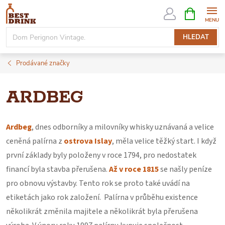
Přejít
NÁKUPNÍ
KOŠÍK
na
obsah
HLEDAT
Prodávané značky
ARDBEG
Ardbeg
, dnes odborníky a milovníky whisky uznávaná a velice
ceněná palírna z
ostrova Islay
, měla velice těžký start. I když
první základy byly položeny v roce 1794, pro nedostatek
financí byla stavba přerušena.
Až v roce 1815
se našly peníze
pro obnovu výstavby. Tento rok se proto také uvádí na
etiketách jako rok založení. Palírna v průběhu existence
několikrát změnila majitele a několikrát byla přerušena