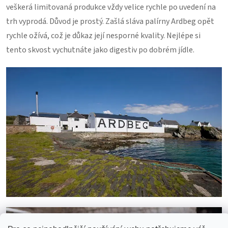
veškerá limitovaná produkce vždy velice rychle po uvedení na
trh vyprodá. Důvod je prostý. Zašlá sláva palírny Ardbeg opět
rychle ožívá, což je důkaz její nesporné kvality. Nejlépe si
tento skvost vychutnáte jako digestiv po dobrém jídle.