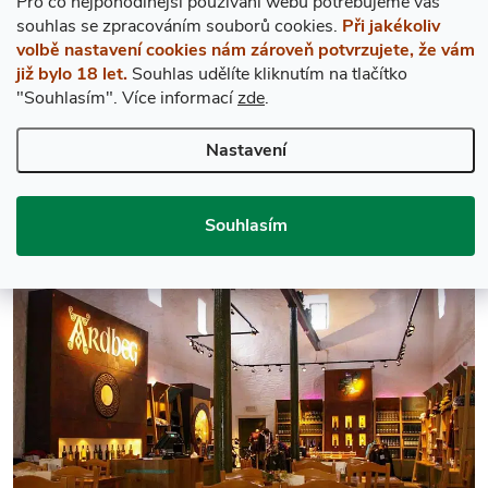
Pro co nejpohodlnější používání webu potřebujeme váš
s
ouhlas
se zpracováním souborů cookies.
Při jakékoliv
volbě nastavení cookies nám zároveň potvrzujete, že vám
již bylo 18 let.
Souhlas udělíte kliknutím na tlačítko
"Souhlasím".
Více informací
zde
.
Nastavení
Souhlasím