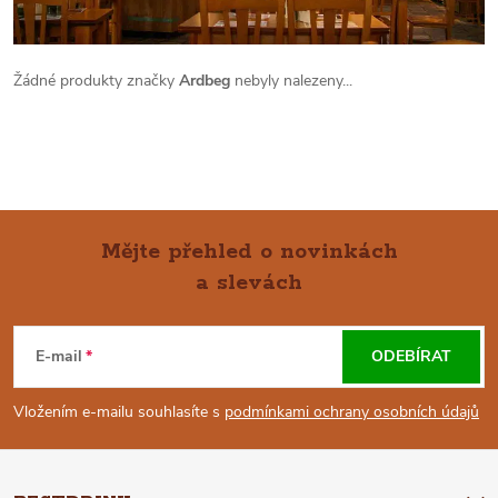
Žádné produkty značky
Ardbeg
nebyly nalezeny...
Mějte přehled o novinkách
a slevách
Z
Á
E-mail
ODEBÍRAT
P
Vložením e-mailu souhlasíte s
podmínkami ochrany osobních údajů
A