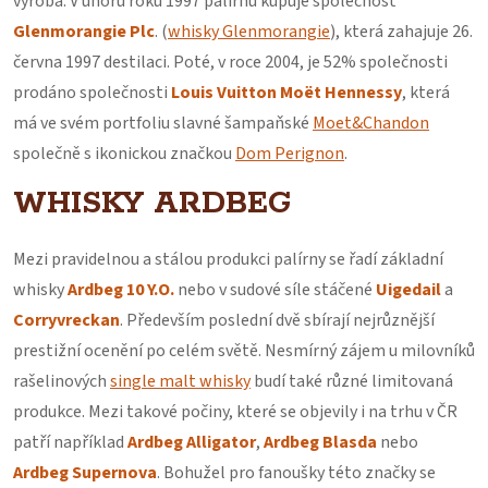
výroba. V únoru roku 1997 palírnu kupuje společnost
Glenmorangie Plc
. (
whisky Glenmorangie
), která zahajuje 26.
června 1997 destilaci. Poté, v roce 2004, je 52% společnosti
prodáno společnosti
Louis Vuitton Moët Hennessy
, která
má ve svém portfoliu slavné šampaňské
Moet&Chandon
společně s ikonickou značkou
Dom Perignon
.
WHISKY ARDBEG
Mezi pravidelnou a stálou produkci palírny se řadí základní
whisky
Ardbeg 10 Y.O.
nebo v sudové síle stáčené
Uigedail
a
Corryvreckan
. Především poslední dvě sbírají nejrůznější
prestižní ocenění po celém světě. Nesmírný zájem u milovníků
rašelinových
single malt whisky
budí také různé limitovaná
produkce. Mezi takové počiny, které se objevily i na trhu v ČR
patří například
Ardbeg Alligator
,
Ardbeg Blasda
nebo
Ardbeg Supernova
. Bohužel pro fanoušky této značky se