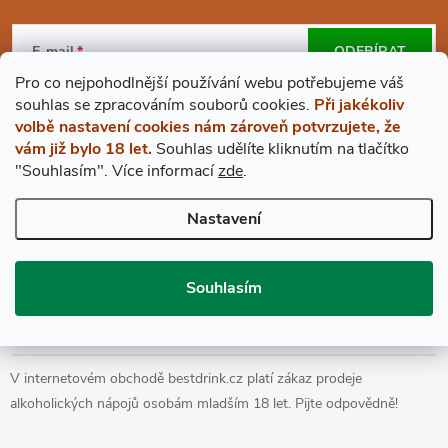
Z
Á
E-mail
ODEBÍRAT
Pro co nejpohodlnější používání webu potřebujeme váš
P
Vložením e-mailu souhlasíte s
podmínkami ochrany osobních údajů
s
ouhlas
se zpracováním souborů cookies.
Při jakékoliv
volbě nastavení cookies nám zároveň potvrzujete, že
A
vám již bylo 18 let.
Souhlas udělíte kliknutím na tlačítko
"Souhlasím".
Více informací
zde
.
BESTDRINK
T
Nastavení
VŠE O NÁKUPU
Í
Souhlasím
Prohlášení o přístupnosti