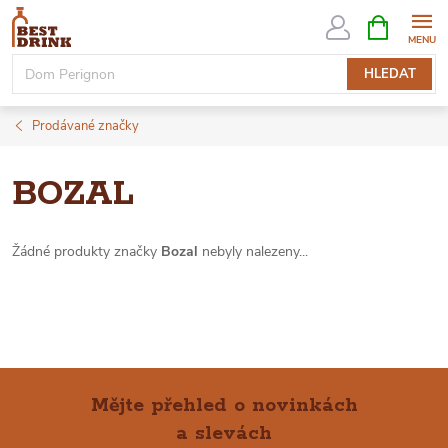
Přejít
NÁKUPNÍ
KOŠÍK
na
obsah
HLEDAT
Prodávané značky
BOZAL
Žádné produkty značky
Bozal
nebyly nalezeny...
Mějte přehled o novinkách
a slevách