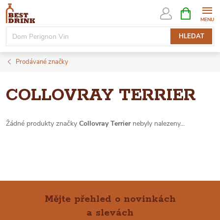
Přejít
NÁKUPNÍ
KOŠÍK
na
obsah
HLEDAT
Prodávané značky
COLLOVRAY TERRIER
Žádné produkty značky
Collovray Terrier
nebyly nalezeny...
Mějte přehled o novinkách
a slevách