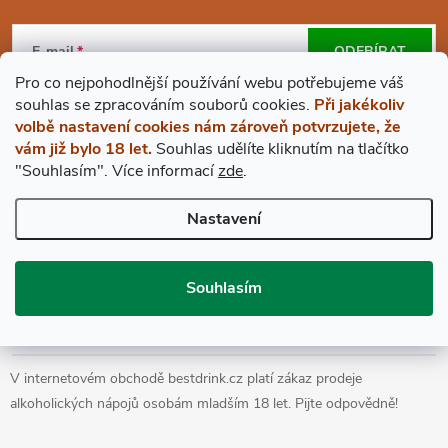
Z
Á
E-mail
ODEBÍRAT
Pro co nejpohodlnější používání webu potřebujeme váš
P
Vložením e-mailu souhlasíte s
podmínkami ochrany osobních údajů
s
ouhlas
se zpracováním souborů cookies.
Při jakékoliv
volbě nastavení cookies nám zároveň potvrzujete, že
A
vám již bylo 18 let.
Souhlas udělíte kliknutím na tlačítko
"Souhlasím".
Více informací
zde
.
BESTDRINK
T
Nastavení
VŠE O NÁKUPU
Í
Souhlasím
Prohlášení o přístupnosti