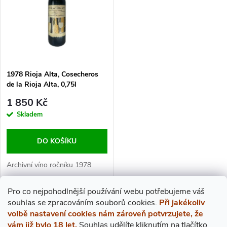
E
P
N
I
Í
S
1978 Rioja Alta, Cosecheros
P
de la Rioja Alta, 0,75l
P
1 850 Kč
R
R
Skladem
O
O
DO KOŠÍKU
D
D
Archivní víno ročníku 1978
U
U
Pro co nejpohodlnější používání webu potřebujeme váš
s
ouhlas
se zpracováním souborů cookies.
Při jakékoliv
O
K
volbě nastavení cookies nám zároveň potvrzujete, že
K
vám již bylo 18 let.
Souhlas udělíte kliknutím na tlačítko