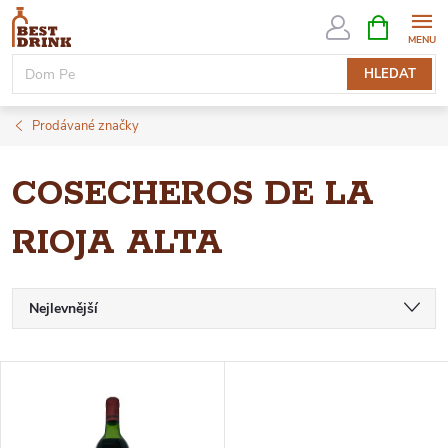
Přejít
NÁKUPNÍ
KOŠÍK
na
obsah
HLEDAT
Prodávané značky
COSECHEROS DE LA
RIOJA ALTA
Ř
Nejlevnější
Nejdražší
A
V
Nejprodávanější
Z
Ý
Abecedně