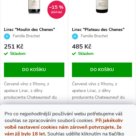
N
–15 %
I
297 Kč
Í
S
Lirac "Moulin des Chenes"
Lirac "Plateau des Chenes"
P
2023, Famille Brechet, 0,75 l
2019, Famille Brechet, 0,75 l
Famille Brechet
Famille Brechet
P
251 Kč
485 Kč
R
R
Skladem
Skladem
O
O
DO KOŠÍKU
DO KOŠÍKU
D
D
Červené víno z Rhony, z
Červené víno z Rhony, z
apelace Lirac, z dílny
apelace Lirac, z dílny
U
producenta Chateauneuf du
producenta Chateauneuf du
U
Pape Vaudieu - Famille Brechet.
Pape Vaudieu - Famille Brechet.
K
Pro co nejpohodlnější používání webu potřebujeme váš
K
O
s
ouhlas
se zpracováním souborů cookies.
Při jakékoliv
T
volbě nastavení cookies nám zároveň potvrzujete, že
T
V
vám již bylo 18 let.
Souhlas udělíte kliknutím na tlačítko