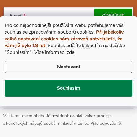
Z
Á
E-mail
ODEBÍRAT
Pro co nejpohodlnější používání webu potřebujeme váš
P
Vložením e-mailu souhlasíte s
podmínkami ochrany osobních údajů
s
ouhlas
se zpracováním souborů cookies.
Při jakékoliv
volbě nastavení cookies nám zároveň potvrzujete, že
A
vám již bylo 18 let.
Souhlas udělíte kliknutím na tlačítko
"Souhlasím".
Více informací
zde
.
BESTDRINK
T
Nastavení
VŠE O NÁKUPU
Í
Souhlasím
Prohlášení o přístupnosti