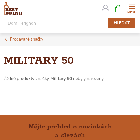
Přejít
NÁKUPNÍ
KOŠÍK
na
obsah
HLEDAT
Prodávané značky
MILITARY 50
Žádné produkty značky
Military 50
nebyly nalezeny...
Mějte přehled o novinkách
a slevách