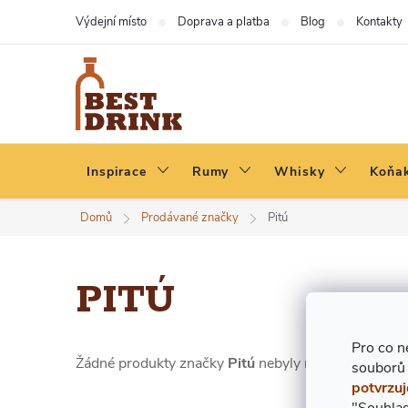
Přejít
Výdejní místo
Doprava a platba
Blog
Kontakty
na
obsah
Inspirace
Rumy
Whisky
Koňak
Domů
Prodávané značky
Pitú
PITÚ
Pro co n
Žádné produkty značky
Pitú
nebyly nalezeny...
souborů
potvrzuj
"Souhlas