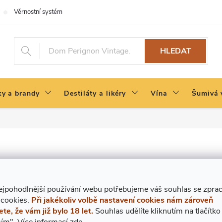
Věrnostní systém
HLEDAT
y a brandy
Destiláty a likéry
Vína
Šumivá 
ejpohodlnější používání webu potřebujeme váš
s
ouhlas
se zpra
 cookies.
Při jakékoliv volbě nastavení cookies nám zároveň
ete, že vám již bylo 18 let.
Souhlas udělíte kliknutím na tlačítko
ím".
Více informací
zde
.