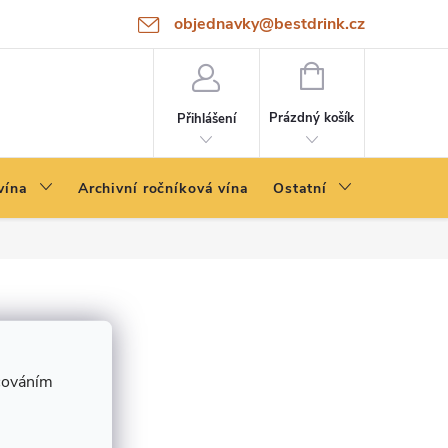
objednavky@bestdrink.cz
NÁKUPNÍ
KOŠÍK
Prázdný košík
Přihlášení
vína
Archivní ročníková vína
Ostatní
cováním