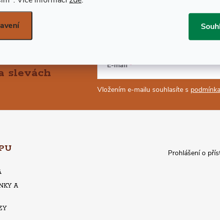
avení
Souh
E-mail
a slevách
Vložením e-mailu souhlasíte s
podmínka
PU
Prohlášení o přís
A
NKY A
ZY