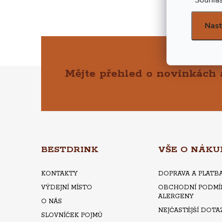
Nast
Mějte přehled o novinkách
Z
Á
P
A
BESTDRINK
VŠE O NÁKU
T
KONTAKTY
DOPRAVA A PLATB
VÝDEJNÍ MÍSTO
OBCHODNÍ PODMÍ
Í
ALERGENY
O NÁS
NEJČASTĚJŠÍ DOTA
SLOVNÍČEK POJMŮ